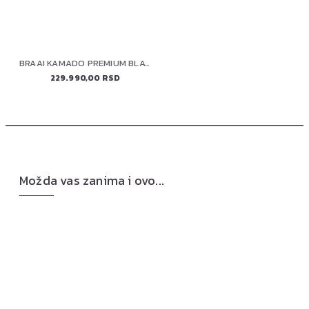
BRAAI KAMADO PREMIUM BLACK 22" (56 cm)
229.990,00 RSD
Možda vas zanima i ovo...