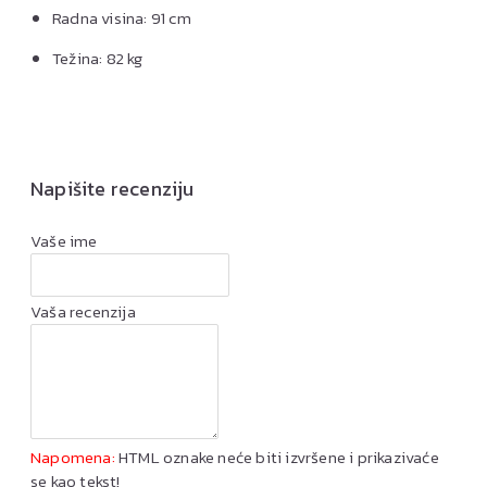
Radna visina: 91 cm
Težina: 82 kg
Napišite recenziju
Vaše ime
Vaša recenzija
Napomena:
HTML oznake neće biti izvršene i prikazivaće
se kao tekst!