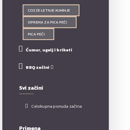
COZZE LETNJE KUHINJE
OPREMA ZA PICA PEĆI
PICA PEĆI
Ćumur, ugalj i briketi
BBQ začini
Svi začini
Celokupna ponuda začina
Primena