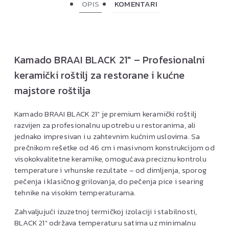
OPIS
KOMENTARI
Kamado BRAAI BLACK 21″ – Profesionalni
keramički roštilj za restorane i kućne
majstore roštilja
Kamado BRAAI BLACK 21″ je premium keramički roštilj
razvijen za profesionalnu upotrebu u restoranima, ali
jednako impresivan i u zahtevnim kućnim uslovima. Sa
prečnikom rešetke od 46 cm i masivnom konstrukcijom od
visokokvalitetne keramike, omogućava preciznu kontrolu
temperature i vrhunske rezultate – od dimljenja, sporog
pečenja i klasičnog grilovanja, do pečenja pice i searing
tehnike na visokim temperaturama.
Zahvaljujući izuzetnoj termičkoj izolaciji i stabilnosti,
BLACK 21″ održava temperaturu satima uz minimalnu