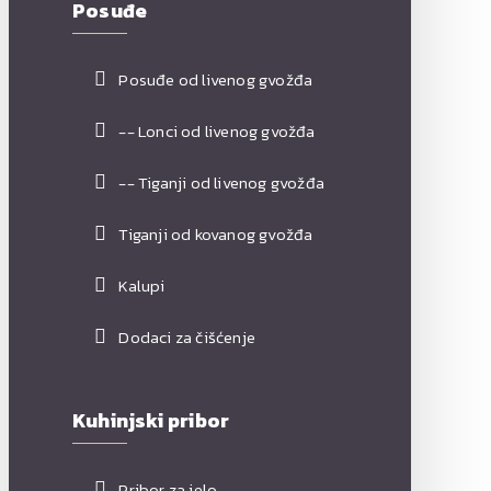
Posuđe
Posuđe od livenog gvožđa
-- Lonci od livenog gvožđa
-- Tiganji od livenog gvožđa
Tiganji od kovanog gvožđa
Kalupi
Dodaci za čišćenje
Kuhinjski pribor
Pribor za jelo