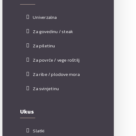
Univerzalna
Za govedinu / steak
Za piletinu
Za povrće / vege roštilj
Za ribe / plodove mora
Za svinjetinu
Ukus
Slatki