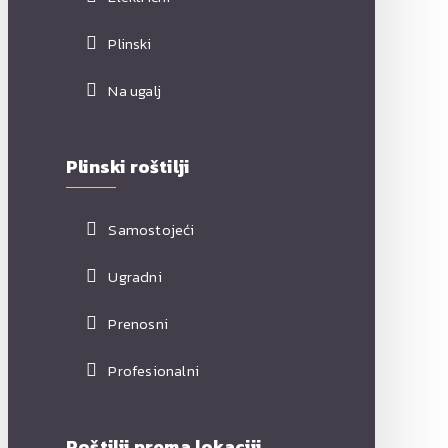
Plinski
Na ugalj
Plinski roštilji
Samostojeći
Ugradni
Prenosni
Profesionalni
Roštilji prema lokaciji