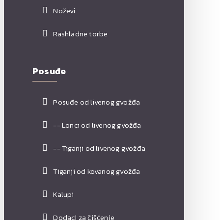
Noževi
Rashladne torbe
Posuđe
Posuđe od livenog gvožđa
-- Lonci od livenog gvožđa
-- Tiganji od livenog gvožđa
Tiganji od kovanog gvožđa
Kalupi
Dodaci za čišćenje