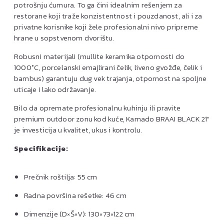
potrošnju ćumura. To ga čini idealnim rešenjem za
restorane koji traže konzistentnost i pouzdanost, ali i za
privatne korisnike koji žele profesionalni nivo pripreme
hrane u sopstvenom dvorištu.
Robusni materijali (mullite keramika otpornosti do
1000°C, porcelanski emajlirani čelik, liveno gvožđe, čelik i
bambus) garantuju dug vek trajanja, otpornost na spoljne
uticaje i lako održavanje.
Bilo da opremate profesionalnu kuhinju ili pravite
premium outdoor zonu kod kuće, Kamado BRAAI BLACK 21″
je investicija u kvalitet, ukus i kontrolu.
Specifikacije:
Prečnik roštilja: 55 cm
Radna površina rešetke: 46 cm
Dimenzije (D×Š×V): 130×73×122 cm