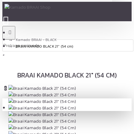
Kamado BRAAI - BLACK
BRAAI KAMADO BLACK 21" (54 cm)
×
BRAAI KAMADO BLACK 21" (54 CM)
0 proizvod(a) - 0,00 RSD
0
Vaša korpa je još uvek prazna!