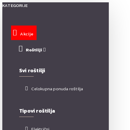
KATEGORIJE
Akcije
Roštilji
Svi roštilji
Celokupna ponuda roštilja
Tipovi roštilja
Električni