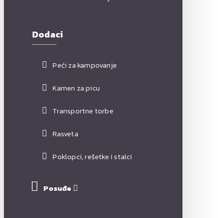
Dodaci
Peći za kampovanje
Kamen za picu
Transportne torbe
Rasveta
Poklopci, rešetke i stalci
Posuđe