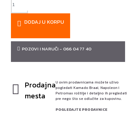
DODAJ U KORPU
POZOVI I NARUČI - 066 04 77 40
Prodajna
U ovim prodavnicama možete uživo
pogledati Kamado Braai, Napoleon i
mesta
Petromax roštilje i detaljno ih pregledati
pre nego što se odlučite za kupovinu.
POGLEDAJTE PRODAVNICE