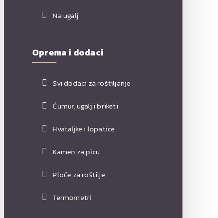
Na ugalj
Oprema i dodaci
Svi dodaci za roštiljanje
Ćumur, ugalj i briketi
Hvataljke i lopatice
Kamen za picu
Ploče za roštilje
Termometri