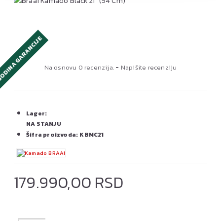
GODINA GARANCIJE
Na osnovu 0 recenzija.
-
Napišite recenziju
Lager:
NA STANJU
Šifra proizvoda:
KBMC21
179.990,00 RSD