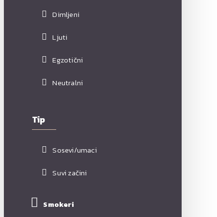
Dimljeni
Ljuti
Egzotični
Neutralni
Tip
Sosevi/umaci
Suvi začini
Smokeri