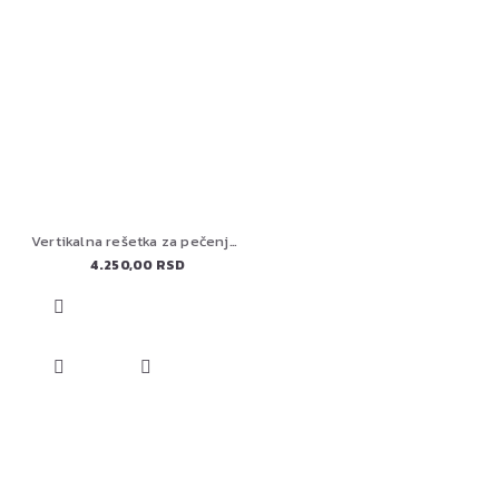
Vertikalna rešetka za pečenje živine Big Green Egg 117458
4.250,00 RSD