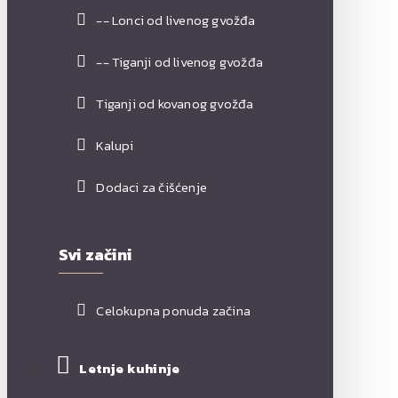
-- Lonci od livenog gvožđa
-- Tiganji od livenog gvožđa
Tiganji od kovanog gvožđa
Kalupi
Dodaci za čišćenje
Svi začini
Celokupna ponuda začina
Letnje kuhinje