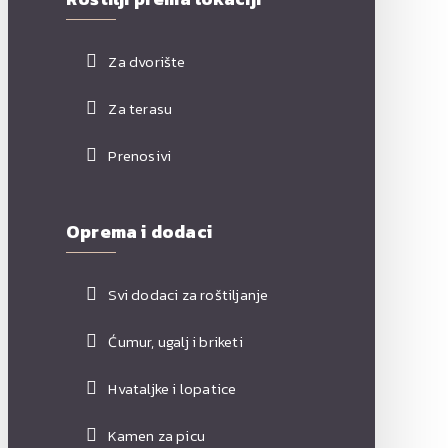
Za dvorište
Za terasu
Prenosivi
Oprema i dodaci
Svi dodaci za roštiljanje
Ćumur, ugalj i briketi
Hvataljke i lopatice
Kamen za picu