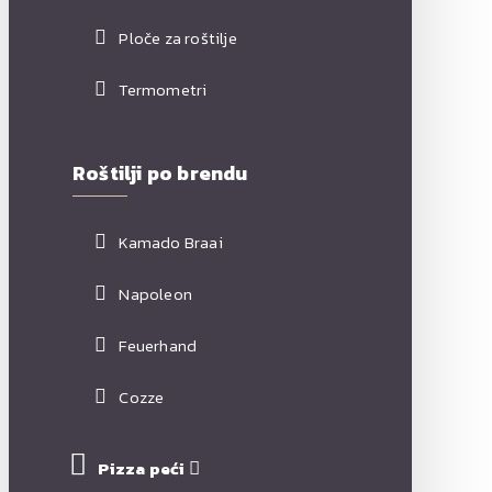
Ploče za roštilje
Termometri
Roštilji po brendu
Kamado Braai
Napoleon
Feuerhand
Cozze
Pizza peći