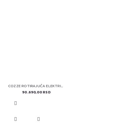
COZZE ROTIRAJUĆA ELEKTRIČNA PEĆ ZA PIZZU 13" (90446) PREMIUM
90.690,00 RSD