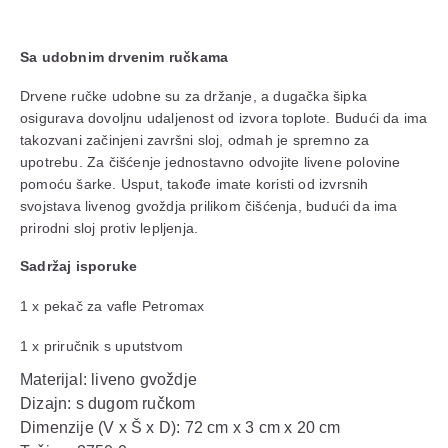
Sa udobnim drvenim ručkama
Drvene ručke udobne su za držanje, a dugačka šipka
osigurava dovoljnu udaljenost od izvora toplote. Budući da ima
takozvani začinjeni završni sloj, odmah je spremno za
upotrebu. Za čišćenje jednostavno odvojite livene polovine
pomoću šarke. Usput, takođe imate koristi od izvrsnih
svojstava livenog gvoždja prilikom čišćenja, budući da ima
prirodni sloj protiv lepljenja.
Sadržaj isporuke
1 x pekač za vafle Petromax
1 x priručnik s uputstvom
Materijal: liveno gvoždje
Dizajn: s dugom ručkom
Dimenzije (V x Š x D): 72 cm x 3 cm x 20 cm