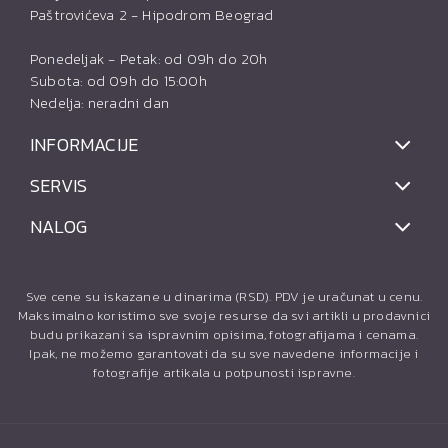
Paštrovićeva 2 - Hipodrom Beograd
Ponedeljak - Petak: od 09h do 20h
Subota: od 09h do 15:00h
Nedelja: neradni dan
INFORMACIJE
SERVIS
NALOG
Sve cene su iskazane u dinarima (RSD). PDV je uračunat u cenu.
Maksimalno koristimo sve svoje resurse da svi artikli u prodavnici
budu prikazani sa ispravnim opisima, fotografijama i cenama.
Ipak, ne možemo garantovati da su sve navedene informacije i
fotografije artikala u potpunosti ispravne.