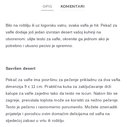
OPIS
KOMENTARI
Bilo na roštilju ili uz logorsku vatru, svaka vafla je hit. Pekač za
vafle dodaje još jedan izvrstan desert vašoj kuhinji na
otvorenom: ulijte testo za vafle, okrenite ga jednom ako je
potrebno i ukusno pecivo je spremno.
Savršen desert
Pekač za vafle ima površinu za pečenje prikladnu za dva vafla
dimenzija 9 x 11 cm. Praktična kuka za zaključavanje drži
kalupe za vafle zajedno tako da testo ne iscuri. Nakon što se
zagreje, preostala toplota može se koristiti za nežno pečenje.
Testo je pečeno i ravnomerno porumenilo. Možete iznenaditi
prijatelje i porodicu ovim domaćim delicijama od vafla na
sljedećoj zabavi u vrtu ili roštilju.