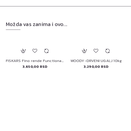
Možda vas zanima i ovo...
FISKARS Fino rende FunctionalForm, 1014412
WOODY-DRVENI UGALJ 10kg
3.650,00 RSD
3.290,00 RSD
ELEKTRIČNA PEĆ ZA PIZZU 13" (90446) PREMIUM