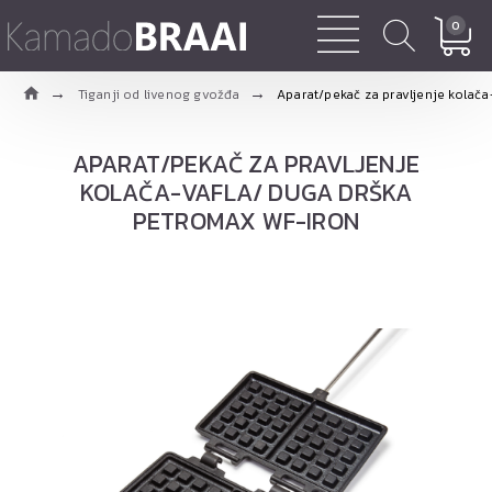
0
Tiganji od livenog gvožđa
Aparat/pekač za pravljenje kola
APARAT/PEKAČ ZA PRAVLJENJE
KOLAČA-VAFLA/ DUGA DRŠKA
PETROMAX WF-IRON