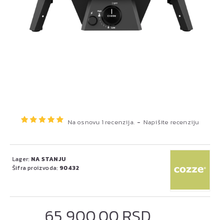
Na osnovu 1 recenzija.
-
Napišite recenziju
Lager:
NA STANJU
Šifra proizvoda:
90432
65.900,00 RSD