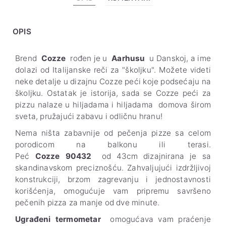
OPIS
Brend
Cozze
rođen je u
Aarhusu
u Danskoj, a ime
dolazi od Italijanske reči za "školjku". Možete videti
neke detalje u dizajnu Cozze peći koje podsećaju na
školjku. Ostatak je istorija, sada se Cozze peći za
pizzu nalaze u hiljadama i hiljadama domova širom
sveta, pružajući zabavu i odličnu hranu!
Nema ništa zabavnije od pečenja pizze sa celom
porodicom na balkonu ili terasi.
Peć
Cozze
90432
od 43cm
dizajnirana je sa
skandinavskom preciznošću. Zahvaljujući izdržljivoj
konstrukciji, brzom zagrevanju i jednostavnosti
korišćenja, omogućuje vam pripremu savršeno
pečenih pizza za manje od dve minute.
Ugrađeni termometar
omogućava vam praćenje