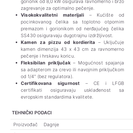
gorionik od 8,0 kW osigurava ravnomerno i brzo
zagrevanje za optimalno pečenje.
Visokokvalitetni materijali
– Kućište od
pocinkovanog čelika sa toplotno otpornim
premazom i gorionikom od nerđajućeg čelika
SS430 osiguravaju dugotrajnu izdržljivost.
Kamen za pizzu od kordierita
– Uključuje
kamen dimenzija 43 x 43 cm za ravnomerno
pečenje i hrskavu koricu.
Fleksibilan priključak
– Mogućnost spajanja
sa adapterom za crevo ili navojnim priključkom
od 1/4" (bez regulatora).
Certifikovana sigurnost
– CE i LFGB
certifikati osiguravaju usklađenost sa
evropskim standardima kvalitete.
TEHNIČKI PODACI
Proizvođač
Dagnje