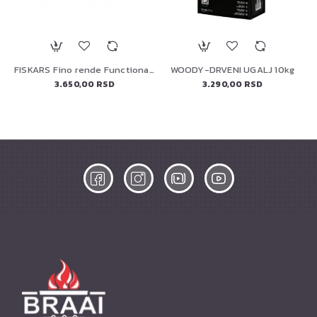
ELEKTRIČNA PEĆ ZA PIZZU 13" (90446) PREMIUM
FISKARS Fino rende FunctionalForm, 1014412
WOODY-DRVENI UGALJ 10kg
3.650,00 RSD
3.290,00 RSD