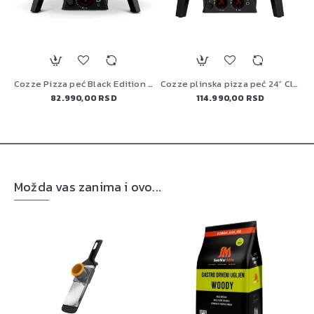
Cozze Pizza peć Black Edition 13” sa rotirajućim kamenom
Cozze Pizza peć Black Edition 17” sa rotirajućim kamenom
Cozze plinska pizza peć 24” Classic Black Edition – za dve pice
82.990,00 RSD
114.990,00 RSD
Možda vas zanima i ovo...