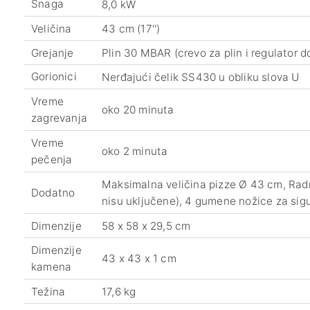
Snaga
8,0 kW
Veličina
43 cm (17'')
Grejanje
Plin 30 MBAR (crevo za plin i regulator d
Gorionici
Nerđajući čelik SS430 u obliku slova U
Vreme
oko 20 minuta
zagrevanja
Vreme
oko 2 minuta
pečenja
Maksimalna veličina pizze Ø 43 cm, Radn
Dodatno
nisu uključene), 4 gumene nožice za sig
Dimenzije
58 x 58 x 29,5 cm
Dimenzije
43 x 43 x 1 cm
kamena
Težina
17,6 kg