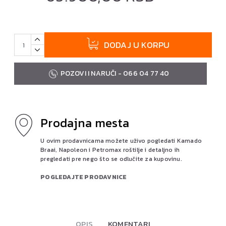
DODAJ U KORPU
POZOVI I NARUČI - 066 04 77 40
Prodajna mesta
U ovim prodavnicama možete uživo pogledati Kamado
Braai, Napoleon i Petromax roštilje i detaljno ih
pregledati pre nego što se odlučite za kupovinu.
POGLEDAJTE PRODAVNICE
OPIS
KOMENTARI