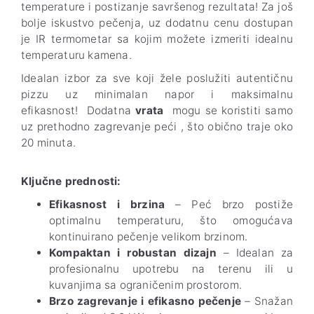
temperature i postizanje savršenog rezultata! Za još
bolje iskustvo pečenja, uz dodatnu cenu dostupan
je IR termometar sa kojim možete izmeriti idealnu
temperaturu kamena.
Idealan izbor za sve koji žele poslužiti autentičnu
pizzu uz minimalan napor i maksimalnu
efikasnost! Dodatna
vrata
mogu se koristiti samo
uz prethodno zagrevanje peći , što obično traje oko
20 minuta.
Ključne prednosti:
Efikasnost i brzina
– Peć brzo postiže
optimalnu temperaturu, što omogućava
kontinuirano pečenje velikom brzinom.
Kompaktan i robustan dizajn
– Idealan za
profesionalnu upotrebu na terenu ili u
kuvanjima sa ograničenim prostorom.
Brzo zagrevanje i efikasno pečenje
– Snažan