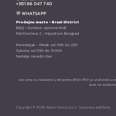
+381 66 047 740
💬 WHATSAPP
Prodajno mesto - Braai District
BBQ i Outdoor oprema HUB
Paštrovićeva 2 - Hipodrom Beograd
Ponedeljak - Petak: od 09h do 20h
Subota: od 09h do 15:00h
Nedelja: neradni dan
Sve cene su iskazane u dinarima (RSD). PDV je uračunat u ce
Ipak, ne možemo 
Copyright ©
2026. Kabon Group d.o.o.. Sva prava zadržana.