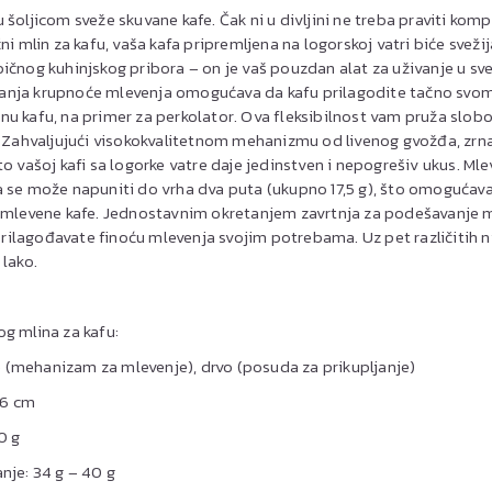
 šoljicom sveže skuvane kafe. Čak ni u divljini ne treba praviti kom
ni mlin za kafu, vaša kafa pripremljena na logorskoj vatri biće sveži
ičnog kuhinjskog pribora – on je vaš pouzdan alat za uživanje u sve
anja krupnoće mlevenja omogućava da kafu prilagodite tačno svom 
evenu kafu, na primer za perkolator. Ova fleksibilnost vam pruža slo
. Zahvaljujući visokokvalitetnom mehanizmu od livenog gvožđa, zr
o vašoj kafi sa logorke vatre daje jedinstven i nepogrešiv ukus. Mlev
 se može napuniti do vrha dva puta (ukupno 17,5 g), što omogućava
samlevene kafe. Jednostavnim okretanjem zavrtnja za podešavanje
ilagođavate finoću mlevenja svojim potrebama. Uz pet različitih 
 lako.
g mlina za kafu:
žđe (mehanizam za mlevenje), drvo (posuda za prikupljanje)
x 6 cm
0 g
nje: 34 g – 40 g