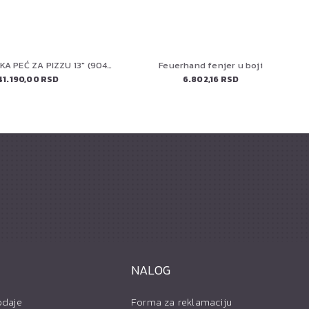
COZZE PLINSKA PEĆ ZA PIZZU 13" (90430) CLASSIC
Feuerhand fenjer u boji
41.190,00 RSD
6.802,16 RSD
NALOG
odaje
Forma za reklamaciju