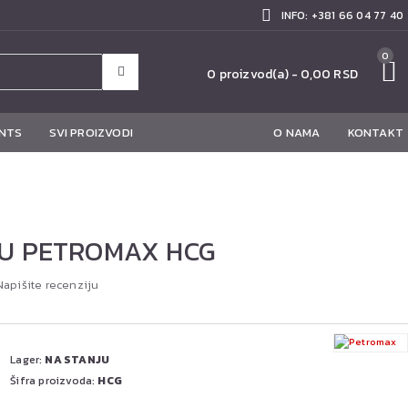
INFO: +381 66 04 77 40
0
0 proizvod(a) - 0,00 RSD
NTS
SVI PROIZVODI
O NAMA
KONTAKT
FU PETROMAX HCG
Napišite recenziju
Lager:
NA STANJU
Šifra proizvoda:
HCG