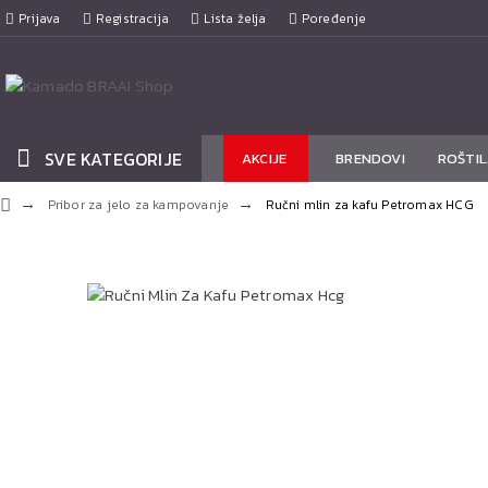
Prijava
Registracija
Lista želja
Poređenje
SVE KATEGORIJE
AKCIJE
BRENDOVI
ROŠTIL
Pribor za jelo za kampovanje
Ručni mlin za kafu Petromax HCG