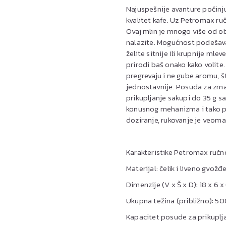
Najuspešnije avanture počinju
kvalitet kafe. Uz Petromax ruč
Ovaj mlin je mnogo više od ob
nalazite. Mogućnost podešav
želite sitnije ili krupnije ml
prirodi baš onako kako volite
pregrevaju i ne gube aromu, št
jednostavnije. Posuda za zrna
prikupljanje sakupi do 35 g 
konusnog mehanizma i tako pr
doziranje, rukovanje je veoma
Karakteristike Petromax ručno
Materijal: čelik i liveno gvo
Dimenzije (V x Š x D): 18 x 6 
Ukupna težina (približno): 50
Kapacitet posude za prikuplja