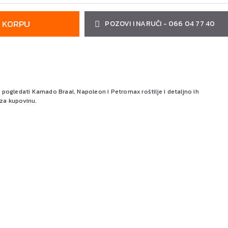
 KORPU
POZOVI I NARUČI - 066 04 77 40
ogledati Kamado Braai, Napoleon i Petromax roštilje i detaljno ih
 za kupovinu.