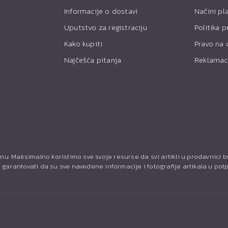
Informacije o dostavi
Načini pl
Uputstvo za registraciju
Politika p
Kako kupiti
Pravo na 
Najčešća pitanja
Reklamac
nu. Maksimalno koristimo sve svoje resurse da svi artikli u prodavnici 
garantovati da su sve navedene informacije i fotografije artikala u pot