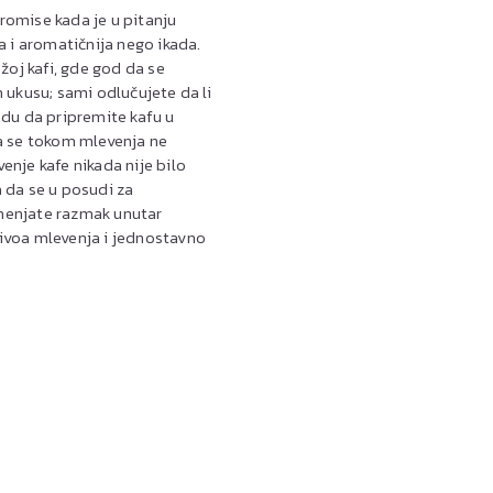
promise kada je u pitanju
ja i aromatičnija nego ikada.
žoj kafi, gde god da se
ukusu; sami odlučujete da li
bodu da pripremite kafu u
na se tokom mlevenja ne
enje kafe nikada nije bilo
 da se u posudi za
 menjate razmak unutar
nivoa mlevenja i jednostavno