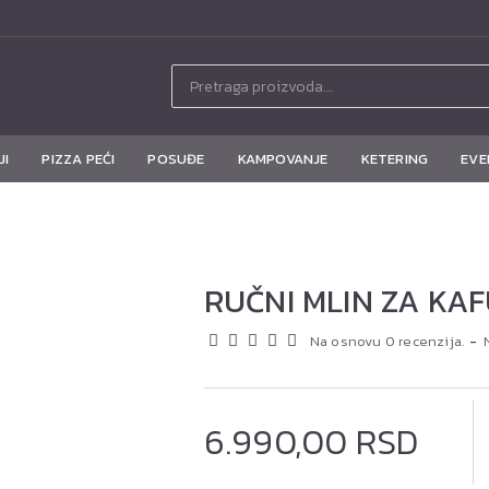
JI
PIZZA PEĆI
POSUĐE
KAMPOVANJE
KETERING
EVE
RUČNI MLIN ZA KA
Na osnovu 0 recenzija.
-
6.990,00 RSD