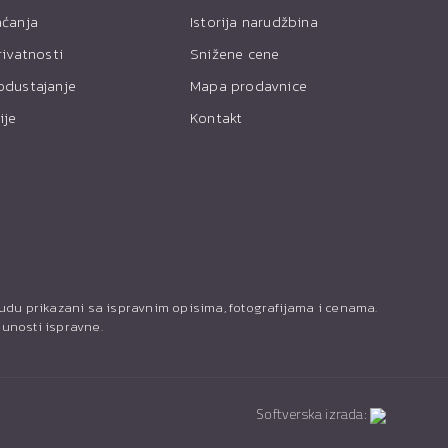
aćanja
Istorija narudžbina
rivatnosti
Snižene cene
odustajanje
Mapa prodavnice
ije
Kontakt
budu prikazani sa ispravnim opisima, fotografijama i cenama.
punosti ispravne.
Softverska izrada: