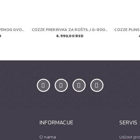
PETROMAX TIGANJ OD LIVENOG GVOŽDJA SA DVE RUČKE FP50H-T
COZZE PREKRIVKA ZA ROŠTILJ G-800 (90389)
D
6.990,00 RSD
INFORMACIJE
SERVIS
O nama
Uslovi pr