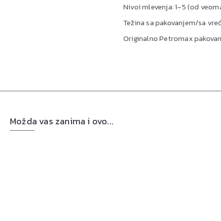
Nivoi mlevenja: 1–5 (od veo
Težina sa pakovanjem/sa vreć
Originalno Petromax pakovan
Možda vas zanima i ovo...