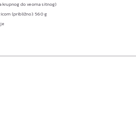
ma krupnog do veoma sitnog)
icom (približno): 560 g
je