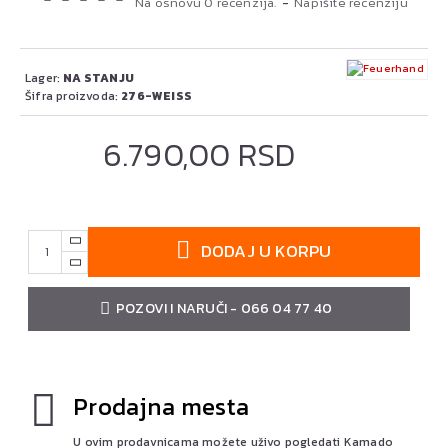
Na osnovu 0 recenzija.
-
Napišite recenziju
Lager:
NA STANJU
Šifra proizvoda:
276-WEISS
6.790,00 RSD
DODAJ U KORPU
POZOVI I NARUČI - 066 04 77 40
Prodajna mesta
U ovim prodavnicama možete uživo pogledati Kamado