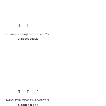
Petromax Emajl tanjiri crni 2 komada
3.890,00 RSD
NAPOLEON WOK ZA POVRĆE 56027
6.600,00 RSD