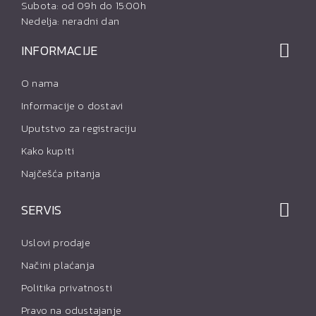
Subota: od 09h do 15:00h
Nedelja: neradni dan
INFORMACIJE
O nama
Informacije o dostavi
Uputstvo za registraciju
Kako kupiti
Najčešća pitanja
SERVIS
Uslovi prodaje
Načini plaćanja
Politika privatnosti
Pravo na odustajanje