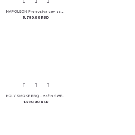
NAPOLEON Prenosiva cev za dimljenje / 67075
5.790,00 RSD
HOLY SMOKE BBQ - začin SWEET & SMOKEY HICKORY rub 175 g
1.590,00 RSD