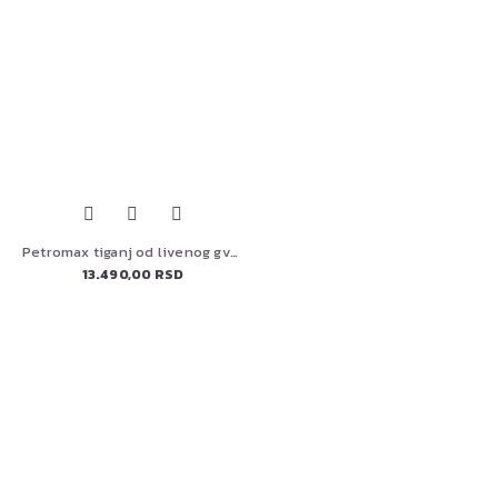
Petromax tiganj od livenog gvožđa s dve ručke FP 40 h-t
13.490,00 RSD