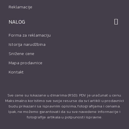
Reklamacije
NALOG
Forma za reklamaciju
Istorija narudžbina
Snižene cene
Mapa prodavnice
Kontakt
Sve cene su iskazane u dinarima (RSD). PDV je uračunat u cenu.
Maksimalno koristimo sve svoje resurse da svi artikli u prodavnici
budu prikazani sa ispravnim opisima, fotografijama i cenama.
Ipak, ne možemo garantovati da su sve navedene informacije i
fotografije artikala u potpunosti ispravne.