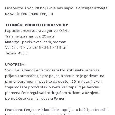
Odaberite u ponudi boju koja Vas najbolje opisuje i uživajte
uz svetlo Feuerhand Fenjera.
TEHNIČKI PODACI O PROIZVODU:
Kapacitet rezervoara za gorivo: 0,34 l
Trajanje gorenja: cca. 20 sati
Materijal: pocinkovani čelik, premaz
Veličina (š x v x d): 15 x 26,5 x 13,5 cm
Težina: 495 g
UPOTREBA:
Svoju Feuerhand Fenjer možete koristiti svake večeri za
prijatnu atmosferu, a pre paljenja napunite je gorivom, na
primer parafinom, i pustite da odstoji 20 minuta. Nakon
toga možete podići staklo svetiljke i zapaliti je. Veličinu
plamena ćete regulisati rotirajućom ručkom, a uz njenu
pomoć ćete kasnije i ugasiti Fenjer.
Feuerhand Fenjer uvek koristite napolju - u bašti, na terasi ili