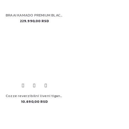
BRAAI KAMADO PREMIUM BLACK 22" (56 cm)
229.990,00 RSD
Cozze reverzibilni liveni tiganj sa bambusovim postoljem 330x330 – 90327
10.690,00 RSD