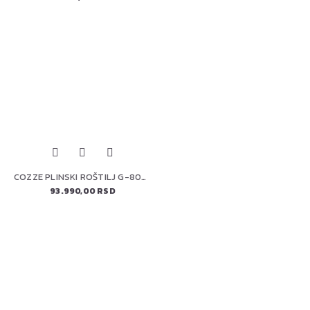
COZZE PLINSKI ROŠTILJ G-800 PLANCHA (90516)
93.990,00 RSD