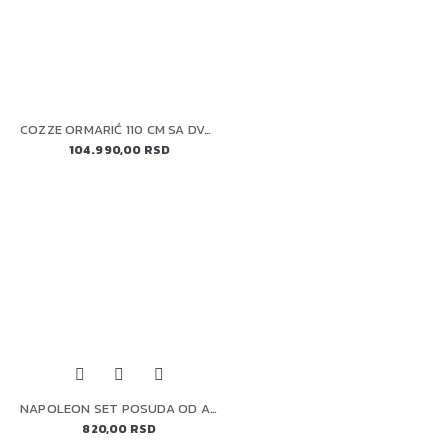
COZZE ORMARIĆ 110 CM SA DVOSTRUKIM VRATIMA (90216) ELEMENT
104.990,00 RSD
NAPOLEON SET POSUDA OD ALUMINIJUMA 5/1 62006 (za TravelQ™ Seriju)
820,00 RSD