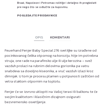
Braai, Napoleon i Petromax roštilje i detaljno ih pregledati
pre nego što se odlučite za kupovinu.
POGLEDAJTE PRODAVNICE
OPIS
KOMENTARI
Feuerhand Fenjer Baby Special 276 svetiljke su izrađene od
pocinkovanog čelika otpornog na koroziju. Nije im potrebna
struja, one rade na parafinsko ulje ili ulje kerozina – svež
vazduh prolazi na rubnim delovima gorionika pa vatru
snabdeva sa dovoljno kiseonika, a vruć vazduh izlazi kroz
dimnjak. U tom je procesu plamen u potpunosti zaštićen od
vetra staklom otpornim na toplotu.
Fenjer će se izvrsno uklopiti na Vašoj terasi ili balkonu te će
svojim kvalitetom i klasičnim dizajnom osigurati
bezvremensko osvetljenje.