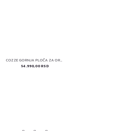
COZZE GORNJA PLOČA ZA ORMARE 110 CM (90224) ELEMENT
54.990,00 RSD