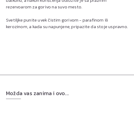
balkonu, a nakon korišćenja odložite je sa praznim
rezervoarom za gorivo na suvo mesto.
Svetiljke punite uvek čistim gorivom - parafinom ili
kerozinom, a kada su napunjene, pripazite da stoje uspravno.
Možda vas zanima i ovo...