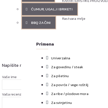
KARAKTERISTIKE PROIZVOD
ĆUMUR, UGALJ I BRIKETI
Rastvara mrlje
BBQ ZAČINI
Biorazgradivo
Primena
Univerzalna
Napišite recenziju
Za govedinu / steak
Za piletinu
Vaše ime
Za povrće / vege roštilj
Za ribe / plodove mora
Vaša recenzija
Za svinjetinu