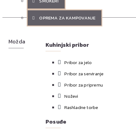
SMOKERI
OPREMA ZA KAMPOVANJE
Možda vas zanima i ovo...
Kuhinjski pribor
Pribor za jelo
Pribor za serviranje
Pribor za pripremu
Noževi
Rashladne torbe
Posuđe