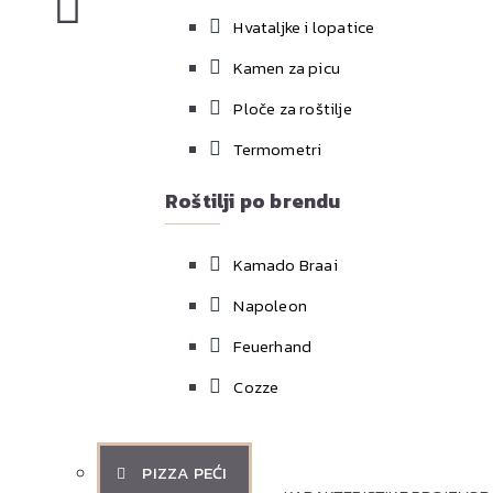
detaljno ih pregledati pre nego što se odl
mesta
Hvataljke i lopatice
POGLEDAJTE PRODAVNICE
Kamen za picu
Ploče za roštilje
Termometri
Roštilji po brendu
Kamado Braai
Opis proizvoda
Napoleon
NAPOLEON sredstvo za čišće
Feuerhand
Izuzetno efikasne komponente
Cozze
čelika - koje će zaštititi v
napravljenim od HPL-a (lamin
PIZZA PEĆI