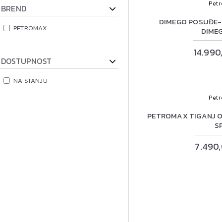
Pet
BREND
DIMEGO POSUĐE-
PETROMAX
DIME
14.990
DOSTUPNOST
NA STANJU
Pet
PETROMAX TIGANJ 
S
7.490