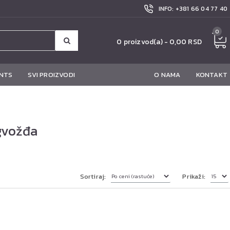
INFO: +381 66 04 77 40
0
0 proizvod(a) - 0,00 RSD
NTS
SVI PROIZVODI
O NAMA
KONTAKT
gvožđa
Sortiraj:
Prikaži: