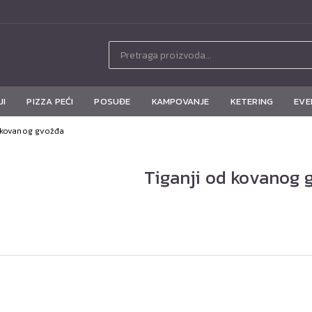
JI
PIZZA PEĆI
POSUĐE
KAMPOVANJE
KETERING
EVE
d kovanog gvožđa
Tiganji od kovanog 