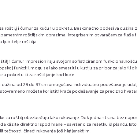
 za roštilj i ćumur za kuću i u pokretu. Beskonačno podesiva dužin
Sa pametnim roštiljskim obrazima, integrisanim otvaračem za flaše 
 ljubitelje roštilja.
štilj i ćumur impresioniraju svojom sofisticiranom funkcionalnošću
opskoj funkciji, mogu se lako smestiti u kutiju za pribor za jelo ili di
u pokretu ili za roštiljanje kod kuće.
 dužina od 29 do 37 cm omogućava individualno podešavanje udal
stovremeno možete koristiti kraće podešavanje za precizno hvata
jke za roštilj obezbeđuju lako rukovanje. Dok jedna strana bez napor
a klizite direktno ispod hrane - savršeno za rešetku ili planču. Is
i tečnosti, čineći rukovanje još higijenskijim.