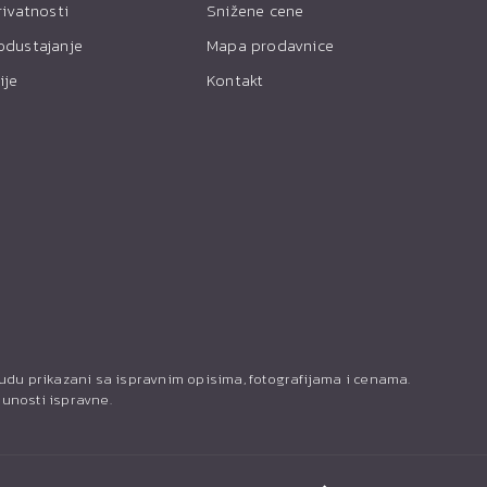
rivatnosti
Snižene cene
odustajanje
Mapa prodavnice
ije
Kontakt
budu prikazani sa ispravnim opisima, fotografijama i cenama.
punosti ispravne.