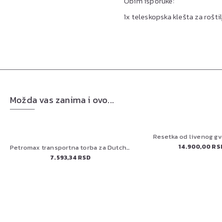
Obim isporuke:
1x teleskopska klešta za roštil
Možda vas zanima i ovo...
Resetka od livenog gv
14.900,00 RS
Petromax transportna torba za Dutch Oven ft12,ft18 i Atago
7.593,34 RSD