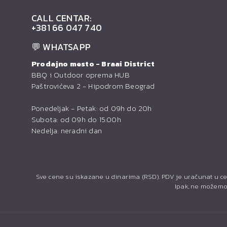
CALL CENTAR:
+381 66 047 740
💬 WHATSAPP
Prodajno mesto - Braai District
BBQ i Outdoor oprema HUB
Paštrovićeva 2 - Hipodrom Beograd
Ponedeljak - Petak: od 09h do 20h
Subota: od 09h do 15:00h
Nedelja: neradni dan
Sve cene su iskazane u dinarima (RSD). PDV je uračunat u ce
Ipak, ne možemo 