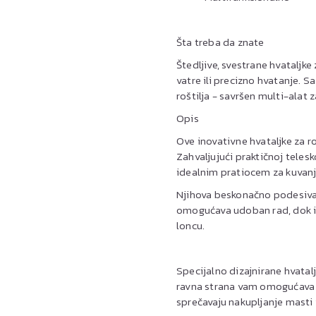
Šta treba da znate
Štedljive, svestrane hvataljke
vatre ili precizno hvatanje. 
roštilja - savršen multi-alat za
Opis
Ove inovativne hvataljke za ro
Zahvaljujući praktičnoj telesk
idealnim pratiocem za kuvanje 
Njihova beskonačno podesiva
omogućava udoban rad, dok i
loncu.
Specijalno dizajnirane hvatal
ravna strana vam omogućava d
sprečavaju nakupljanje masti il