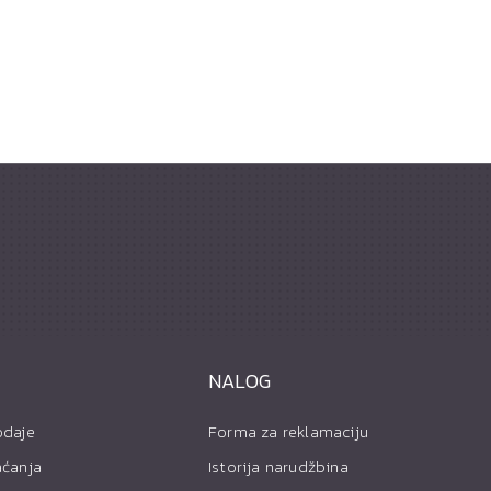
NALOG
odaje
Forma za reklamaciju
aćanja
Istorija narudžbina