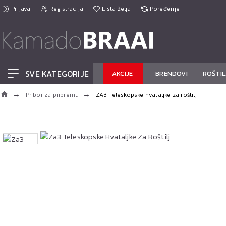
Prijava
Registracija
Lista želja
Poređenje
SVE KATEGORIJE
AKCIJE
BRENDOVI
ROŠTIL
Pribor za pripremu
ZA3 Teleskopske hvataljke za roštilj