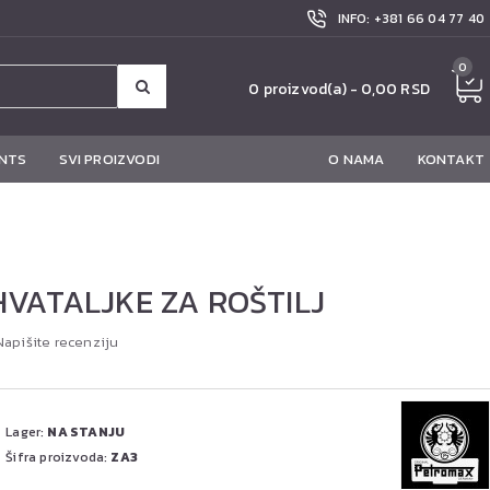
INFO: +381 66 04 77 40
0
0 proizvod(a) - 0,00 RSD
NTS
SVI PROIZVODI
O NAMA
KONTAKT
HVATALJKE ZA ROŠTILJ
Napišite recenziju
Lager:
NA STANJU
Šifra proizvoda:
ZA3