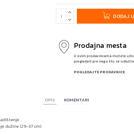
DODAJ 
Prodajna mesta
U ovim prodavnicama možete uživo 
pregledati pre nego što se odlučit
POGLEDAJTE PRODAVNICE
OPIS
KOMENTARI
ladištenje
je dužine (29-37 cm)