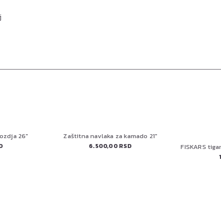
j
ozdja 26"
Zaštitna navlaka za kamado 21"
D
6.500,00 RSD