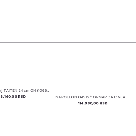
FISKARS tiganj TAITEN 24 cm OH (1066946)
18.140,00 RSD
NAPOLEON OASIS™ ORMAR ZA IZVLAČENJE PLINSKE BOCE , IM-UTC-CN-1-CE
114.990,00 RSD