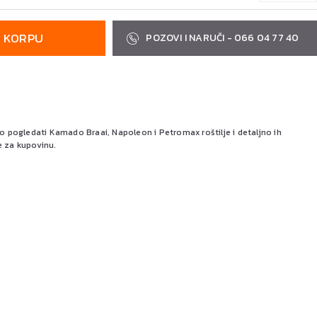
U KORPU
POZOVI I NARUČI - 066 04 77 40
pogledati Kamado Braai, Napoleon i Petromax roštilje i detaljno ih
e za kupovinu.