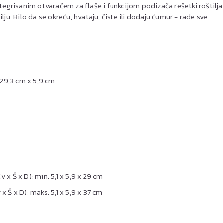
integrisanim otvaračem za flaše i funkcijom podizača rešetki roštilj
ju. Bilo da se okreću, hvataju, čiste ili dodaju ćumur - rade sve.
x 29,3 cm x 5,9 cm
 x Š x D): min. 5,1 x 5,9 x 29 cm
x Š x D): maks. 5,1 x 5,9 x 37 cm