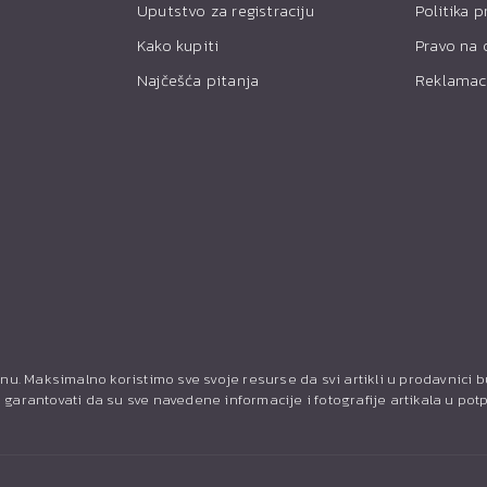
Uputstvo za registraciju
Politika p
Kako kupiti
Pravo na 
Najčešća pitanja
Reklamac
nu. Maksimalno koristimo sve svoje resurse da svi artikli u prodavnici 
garantovati da su sve navedene informacije i fotografije artikala u pot