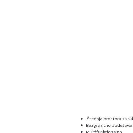
Štednja prostora za sk
Bezgranično podešavan
Multifunkcionalno