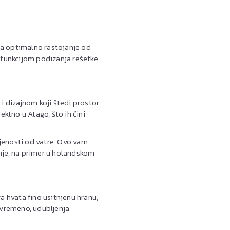
a za optimalno rastojanje od
i funkcijom podizanja rešetke
 i dizajnom koji štedi prostor.
rektno u Atago, što ih čini
jenosti od vatre. Ovo vam
nje, na primer u holandskom
a hvata fino usitnjenu hranu,
tovremeno, udubljenja