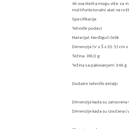
Ali ova klešta mogu više: sa 
multifunkcionalni alat na roštil
Specifikacije
Tehnički podaci
Materijal: Nerđajući čelik
Dimenzije (V x Š x D): 5,1 cm 
Težina: 318,0 g
Težina sa pakovanjem: 346 g
Dodatni tehnički detalji:
Dimenzije kada su zatvorena (v
Dimenzije kada su izvučena (v 