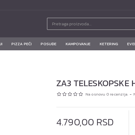
JI
PIZZA PEĆI
POSUĐE
KAMPOVANJE
KETERING
EVE
ZA3 TELESKOPSKE 
Na osnovu 0 recenzija.
-
4.790,00 RSD