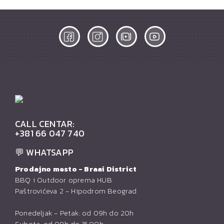
CALL CENTAR:
+381 66 047 740
💬 WHATSAPP
Prodajno mesto - Braai District
BBQ i Outdoor oprema HUB
Paštrovićeva 2 - Hipodrom Beograd
Ponedeljak - Petak: od 09h do 20h
Subota: od 09h do 15:00h