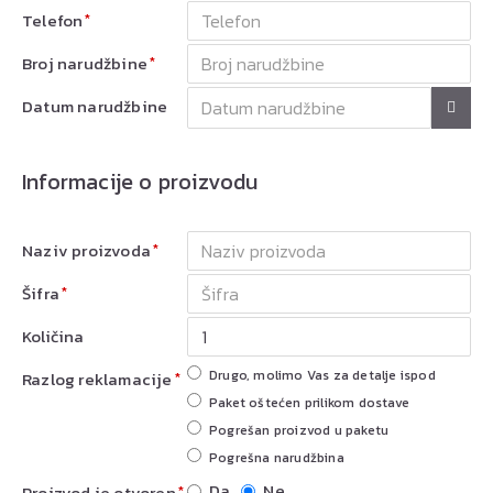
Telefon
Broj narudžbine
Datum narudžbine
Informacije o proizvodu
Naziv proizvoda
Šifra
Količina
Drugo, molimo Vas za detalje ispod
Razlog reklamacije
Paket oštećen prilikom dostave
Pogrešan proizvod u paketu
Pogrešna narudžbina
Da
Ne
Proizvod je otvoren