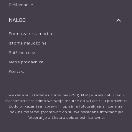
Reklamacije
NALOG
Forma za reklamaciju
Istorija narudžbina
Snižene cene
Mapa prodavnice
Kontakt
Sve cene su iskazane u dinarima (RSD). PDV je uračunat u cenu.
Maksimalno koristimo sve svoje resurse da svi artikli u prodavnici
budu prikazani sa ispravnim opisima, fotografijama i cenama.
Ipak, ne možemo garantovati da su sve navedene informacije i
fotografije artikala u potpunosti ispravne.