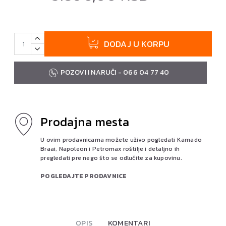
DODAJ U KORPU
POZOVI I NARUČI - 066 04 77 40
Prodajna mesta
U ovim prodavnicama možete uživo pogledati Kamado
Braai, Napoleon i Petromax roštilje i detaljno ih
pregledati pre nego što se odlučite za kupovinu.
POGLEDAJTE PRODAVNICE
OPIS
KOMENTARI