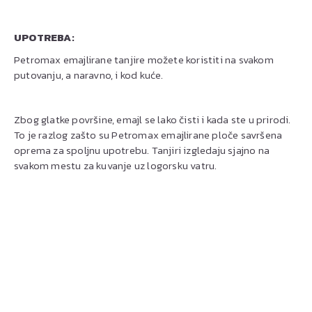
UPOTREBA:
Petromax emajlirane tanjire možete koristiti na svakom
putovanju, a naravno, i kod kuće.
Zbog glatke površine, emajl se lako čisti i kada ste u prirodi.
To je razlog zašto su Petromax emajlirane ploče savršena
oprema za spoljnu upotrebu. Tanjiri izgledaju sjajno na
svakom mestu za kuvanje uz logorsku vatru.