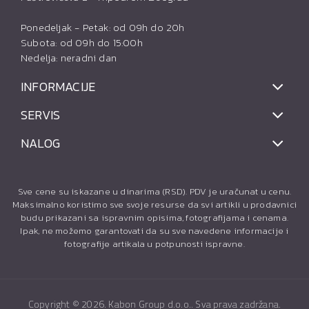
Ponedeljak - Petak: od 09h do 20h
Subota: od 09h do 15:00h
Nedelja: neradni dan
INFORMACIJE
SERVIS
NALOG
Sve cene su iskazane u dinarima (RSD). PDV je uračunat u cenu.
Maksimalno koristimo sve svoje resurse da svi artikli u prodavnici
budu prikazani sa ispravnim opisima, fotografijama i cenama.
Ipak, ne možemo garantovati da su sve navedene informacije i
fotografije artikala u potpunosti ispravne.
Copyright ©
2026. Kabon Group d.o.o.. Sva prava zadržana.