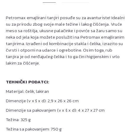
Petromax emajlirani tanjiri posuđe su za avanturiste! Idealni
su za prirodu zbog svoje male težine i lakog čišćenja. Vruće
meso sa roštilja, ukusne palačinke i povrće sa žaru samo su
neka od jela koja možete poslužiti na Petromax emajliranim
tanjirima. Izrađeni od kombinacije stakla i čelika, izrazito su
čvrsti i otporni na udarce i ogrebotine. Osim toga, rub
tanjira je od nerđajućeg čelika i to ga čini higijenskim i vrlo
lakim za čišćenje.
TEHNIČKI PODATCI:
Materijal: čelik, lakiran
Dimenzije (v x š x d): 2,9 x 26 x 26 cm
Dimenzije sa pakovanjem (v x š x d): 4 x 27 x 27 cm
Težina: 325 g
Težina sa pakovanjem: 750 g