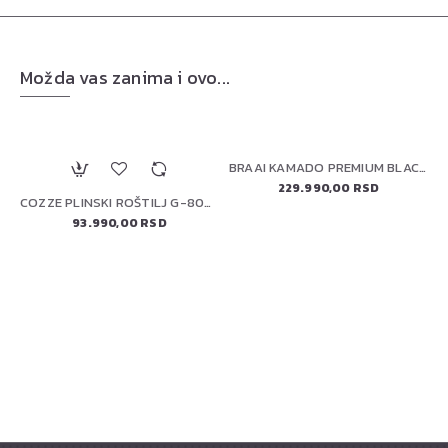
Možda vas zanima i ovo...
BRAAI KAMADO PREMIUM BLACK 22" (56 cm)
229.990,00 RSD
 WOK ZA POVRĆE 56027
COZZE PLINSKI ROŠTILJ G-800 PLANCHA (90516)
93.990,00 RSD