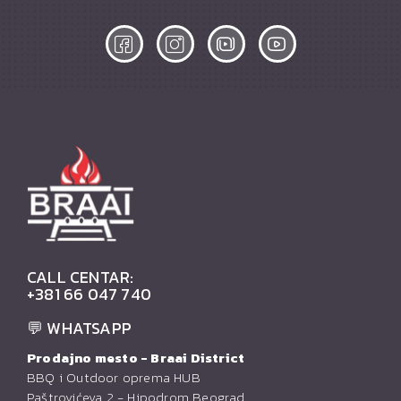
CALL CENTAR:
+381 66 047 740
💬 WHATSAPP
Prodajno mesto - Braai District
BBQ i Outdoor oprema HUB
Paštrovićeva 2 - Hipodrom Beograd