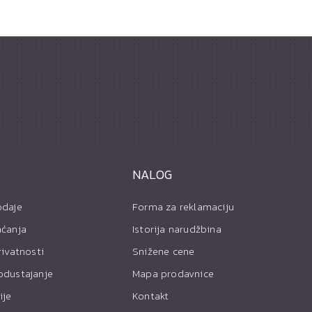
NALOG
odaje
Forma za reklamaciju
aćanja
Istorija narudžbina
rivatnosti
Snižene cene
odustajanje
Mapa prodavnice
ije
Kontakt