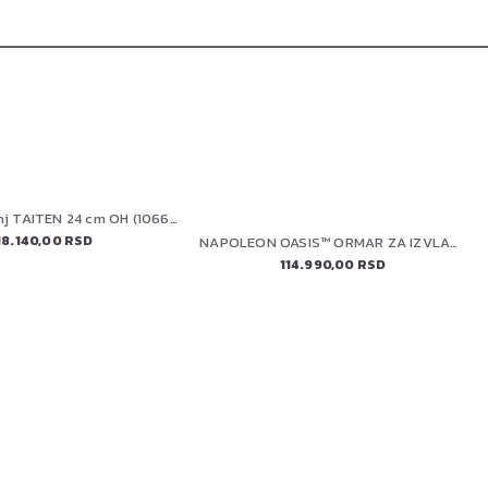
FISKARS tiganj TAITEN 24 cm OH (1066946)
18.140,00 RSD
NAPOLEON OASIS™ ORMAR ZA IZVLAČENJE PLINSKE BOCE , IM-UTC-CN-1-CE
114.990,00 RSD