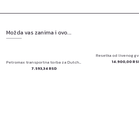
Možda vas zanima i ovo...
Resetka od livenog gv
14.900,00 RS
Petromax transportna torba za Dutch Oven ft12,ft18 i Atago
7.593,34 RSD