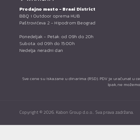
Prodajno mesto - Braai District
BBQ i Outdoor oprema HUB
Paštrovićeva 2 - Hipodrom Beograd
Ponedeljak - Petak: od 09h do 20h
Subota: od 09h do 15:00h
Nedelja: neradni dan
Sve cene su iskazane u dinarima (RSD). PDV je uračunat u ce
Ipak, ne možemo 
Copyright ©
2026. Kabon Group d.o.o.. Sva prava zadržana.