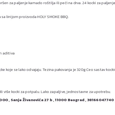
šen za paljenje kamado roštilja ili peći na drva. 24 kocki za paljen
ta sa linijom proizvoda HOLY SMOKE BBQ.
 aditiva
cke koje se lako odvajaju. Tezina pakovanja je 320g.Ceo sastav kocki
li više kocki za potpalu. Lako zapaljive, jednostavne za upotrebu.
 , Sanje Živanovića 27 b , 11000 Beograd , 38166047740