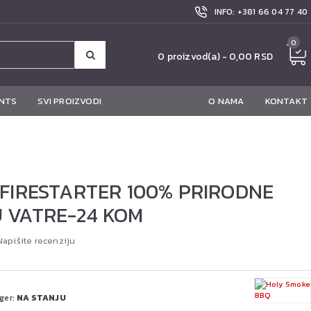
INFO: +381 66 04 77 40
0
0 proizvod(a) - 0,00 RSD
NTS
SVI PROIZVODI
O NAMA
KONTAKT
 FIRESTARTER 100% PRIRODNE
 VATRE-24 KOM
Napišite recenziju
ger:
NA STANJU