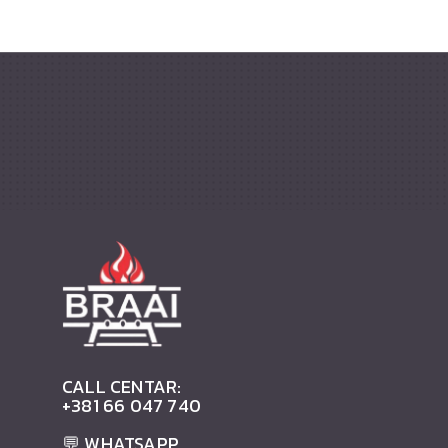
CALL CENTAR:
+381 66 047 740
💬 WHATSAPP