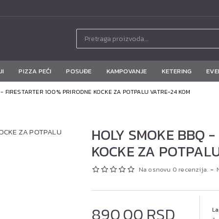
JI
PIZZA PEĆI
POSUĐE
KAMPOVANJE
KETERING
EVE
- FIRESTARTER 100% PRIRODNE KOCKE ZA POTPALU VATRE-24 KOM
HOLY SMOKE BBQ -
KOCKE ZA POTPALU
Na osnovu 0 recenzija.
-
890,00 RSD
La