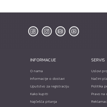
INFORMACIJE
SERVIS
O nama
Uslovi pr
Informacije o dostavi
Načini pl
Uputstvo za registraciju
Politika p
Kako kupiti
Pravo na 
Najčešća pitanja
Reklamac