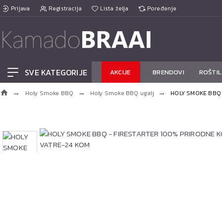
Prijava
Registracija
Lista želja
Poređenje
SVE KATEGORIJE
AKCIJE
BRENDOVI
ROŠTIL
Holy Smoke BBQ
Holy Smoke BBQ ugalj
HOLY SMOKE BBQ 