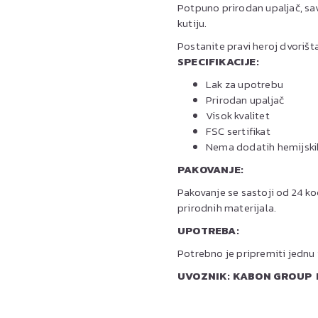
Potpuno prirodan upaljač, savr
kutiju.
Postanite pravi heroj dvoriš
SPECIFIKACIJE:
Lak za upotrebu
Prirodan upaljač
Visok kvalitet
FSC sertifikat
Nema dodatih hemijskih
PAKOVANJE:
Pakovanje se sastoji od 24 ko
prirodnih materijala.
UPOTREBA:
Potrebno je pripremiti jednu i
UVOZNIK: KABON GROUP DOO