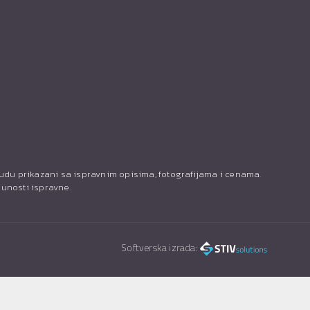
budu prikazani sa ispravnim opisima, fotografijama i cenama.
punosti ispravne.
Softverska izrada: