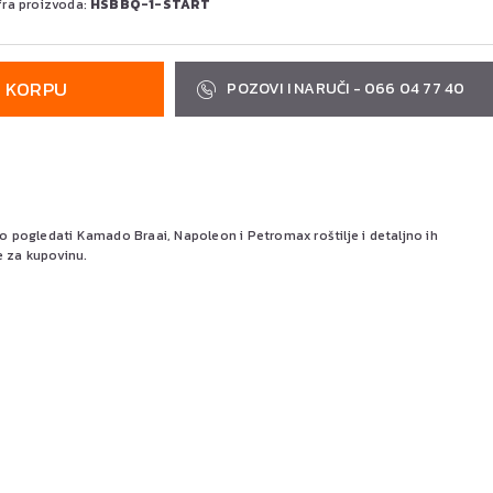
fra proizvoda:
HSBBQ-1-START
U KORPU
POZOVI I NARUČI - 066 04 77 40
pogledati Kamado Braai, Napoleon i Petromax roštilje i detaljno ih
e za kupovinu.