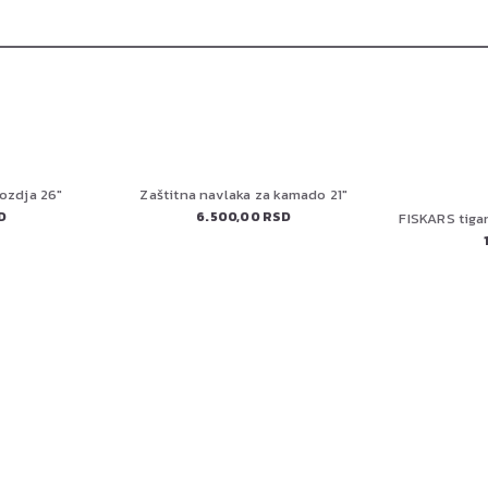
ozdja 26"
Zaštitna navlaka za kamado 21"
D
6.500,00 RSD