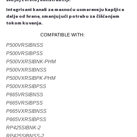
Integrisani kanali za masnoću usmeravaju kapljice
dalje od hrane, smanjujući potrebu za čišćenjem
tokom kuvanja.
COMPATIBLE WITH:
P500VRSIBNSS
P500VRSIBPSS
P500VXRSIBNK-PHM
P500VXRSIBNSS
P500VXRSIBPK-PHM
P500VXRSIBPSS
P665VRSIBNSS
P665VRSIBPSS
P665VXRSIBNSS
P665VXRSIBPSS
RP425SIBNK-2
RP425SIBNSS-2