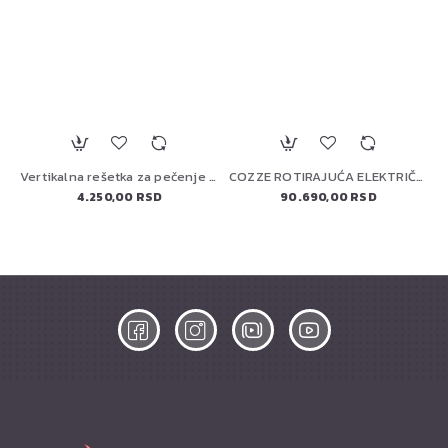
Vertikalna rešetka za pečenje živine Big Green Egg 117458
COZZE ROTIRAJUĆA ELEKTRIČNA PEĆ ZA PIZZU 13" (90446) PREMIUM
4.250,00 RSD
90.690,00 RSD