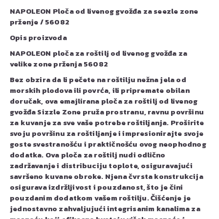
NAPOLEON Ploča od livenog gvožđa za seezle zone
prženje / 56082
Opis proizvoda
NAPOLEON ploča za roštilj od livenog gvožđa za
velike zone prženja 56082
Bez obzira da li pečete na roštilju nežna jela od
morskih plodova ili povrća, ili pripremate obilan
doručak, ova emajlirana ploča za roštilj od livenog
gvožđa Sizzle Zone pruža prostranu, ravnu površinu
za kuvanje za sve vaše potrebe roštiljanja. Proširite
svoju površinu za roštiljanje i impresionirajte svoje
goste svestranošću i praktičnošću ovog neophodnog
dodatka. Ova ploča za roštilj nudi odlično
zadržavanje i distribuciju toplote, osiguravajući
savršeno kuvane obroke. Njena čvrsta konstrukcija
osigurava izdržljivost i pouzdanost, što je čini
pouzdanim dodatkom vašem roštilju. Čišćenje je
jednostavno zahvaljujući integrisanim kanalima za