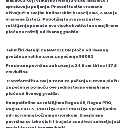
masnoću koji efikasno hvataju višak masnoće i
sprečavaju paljenje. Provedite više vremena
uživajući u svojim kulinarskim kreacijama, a manje
vremena čisteći. Poboljšajte svoje iskustvo
roštiljanja pomoću ove visokokvalitetne emajlirane
ploče za roštilj od livenog gvožđa.
Tehnički detalji za NAPOLEON ploču od livenog
gvožđa za veliku zonu za pečenje 56082
Prostrana površina za kuvanje: 24,6 cm širine i 37,8
cm dužine
Transformišite svoju zonu za pečenje u ravnu ploču
za pečenje pomoću ove jednostavne emajlirane
ploče od livenog gvožđa.
Kompatibilno sa roštiljima Rogue SE, Rogue PRO,
Rogue PRO-S, Prestige PRO i Prestige opremljenim
infracrvenim bočnim gorionikom. Emajlirana
površina se lako čisti i trajaće ceo život zahvaljujući
svojoj čvrstoj konstrukciji.