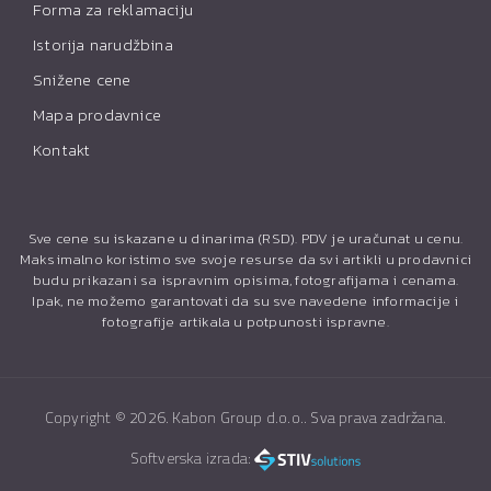
Forma za reklamaciju
Istorija narudžbina
Snižene cene
Mapa prodavnice
Kontakt
Sve cene su iskazane u dinarima (RSD). PDV je uračunat u cenu.
Maksimalno koristimo sve svoje resurse da svi artikli u prodavnici
budu prikazani sa ispravnim opisima, fotografijama i cenama.
Ipak, ne možemo garantovati da su sve navedene informacije i
fotografije artikala u potpunosti ispravne.
Copyright ©
2026. Kabon Group d.o.o.. Sva prava zadržana.
Softverska izrada: