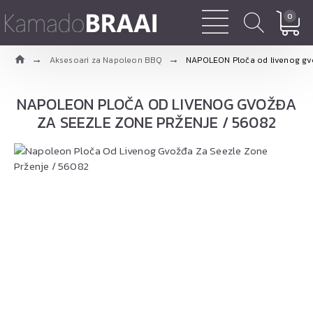
0
Aksesoari za Napoleon BBQ
NAPOLEON Ploča od livenog gvo
NAPOLEON PLOČA OD LIVENOG GVOŽĐA
ZA SEEZLE ZONE PRŽENJE / 56082