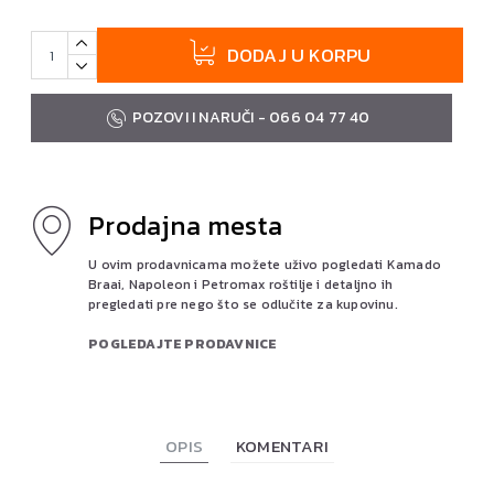
DODAJ U KORPU
POZOVI I NARUČI - 066 04 77 40
Prodajna mesta
U ovim prodavnicama možete uživo pogledati Kamado
Braai, Napoleon i Petromax roštilje i detaljno ih
pregledati pre nego što se odlučite za kupovinu.
POGLEDAJTE PRODAVNICE
OPIS
KOMENTARI