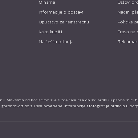
O nama
Uslovi pr
Informacije o dostavi
Načini pl
Uputstvo za registraciju
Politika p
Kako kupiti
Pravo na 
Najčešća pitanja
Reklamac
nu. Maksimalno koristimo sve svoje resurse da svi artikli u prodavnici 
garantovati da su sve navedene informacije i fotografije artikala u pot