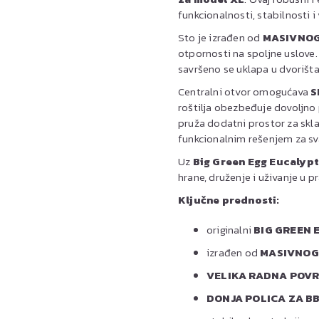
funkcionalnosti, stabilnosti i
Sto je izrađen od
MASIVNOG
otpornosti na spoljne uslove. 
savršeno se uklapa u dvorišta
Centralni otvor omogućava
S
roštilja obezbeđuje dovoljno 
pruža dodatni prostor za sklad
funkcionalnim rešenjem za svak
Uz
Big Green Egg Eucalypt
hrane, druženje i uživanje u 
Ključne prednosti:
originalni
BIG GREEN 
izrađen od
MASIVNOG
VELIKA RADNA POVR
DONJA POLICA ZA BB