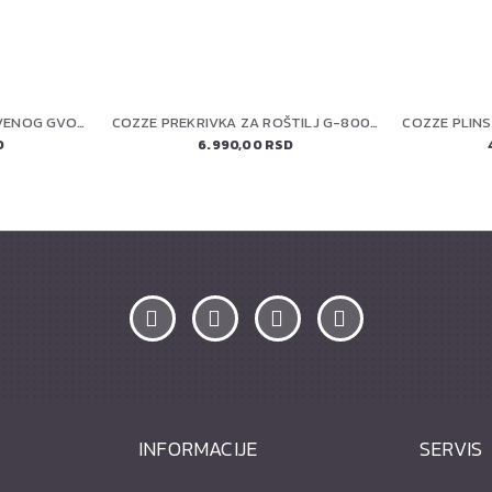
PETROMAX TIGANJ OD LIVENOG GVOŽDJA SA DVE RUČKE FP50H-T
COZZE PREKRIVKA ZA ROŠTILJ G-800 (90389)
D
6.990,00 RSD
INFORMACIJE
SERVIS