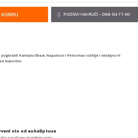
 KORPU
POZOVI I NARUČI - 066 04 77 40
ogledati Kamado Braai, Napoleon i Petromax roštilje i detaljno ih
 za kupovinu.
rveni sto od eukaliptusa
vlja savršenu kombinaciju