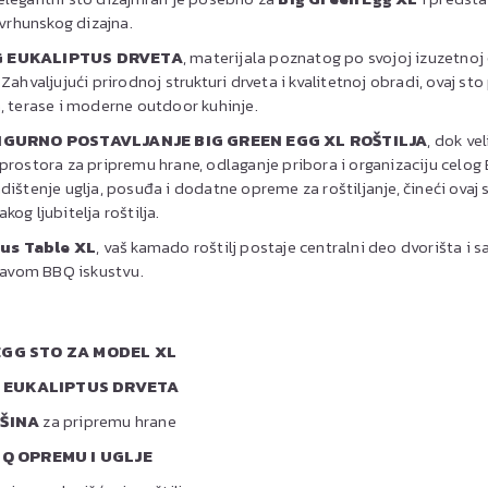
 vrhunskog dizajna.
 EUKALIPTUS DRVETA
, materijala poznatog po svojoj izuzetnoj č
Zahvaljujući prirodnoj strukturi drveta i kvalitetnoj obradi, ovaj st
, terase i moderne outdoor kuhinje.
IGURNO POSTAVLJANJE BIG GREEN EGG XL ROŠTILJA
, dok ve
prostora za pripremu hrane, odlaganje pribora i organizaciju celog
ištenje uglja, posuđa i dodatne opreme za roštiljanje, čineći ovaj 
og ljubitelja roštilja.
us Table XL
, vaš kamado roštilj postaje centralni deo dvorišta i
pravom BBQ iskustvu.
EGG STO ZA MODEL XL
 EUKALIPTUS DRVETA
ŠINA
za pripremu hrane
Q OPREMU I UGLJE