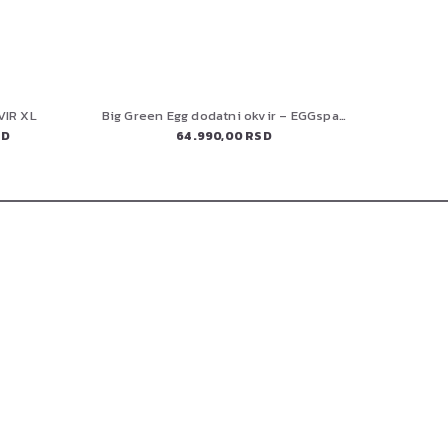
VIR XL
Big Green Egg dodatni okvir – EGGspander
SD
64.990,00 RSD