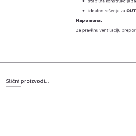
stabilna konstrukcija za
idealno rešenje za
OUT
Napomena:
Za pravilnu ventilaciju prepo
Slični proizvodi...