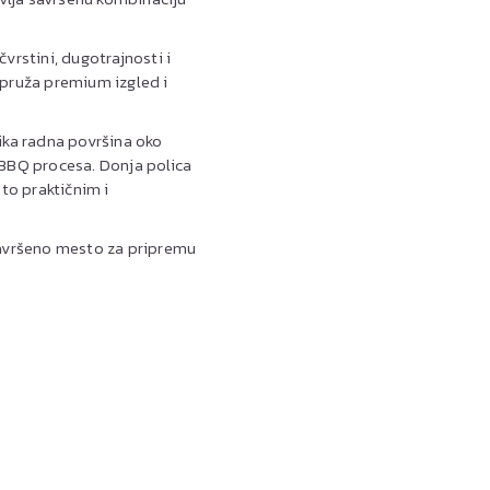
vrstini, dugotrajnosti i
o pruža premium izgled i
lika radna površina oko
 BBQ procesa. Donja polica
sto praktičnim i
 savršeno mesto za pripremu