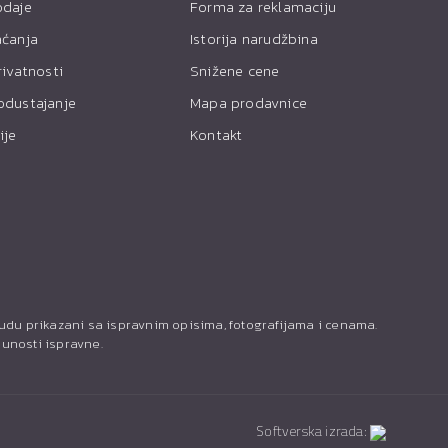
odaje
Forma za reklamaciju
aćanja
Istorija narudžbina
rivatnosti
Snižene cene
odustajanje
Mapa prodavnice
ije
Kontakt
budu prikazani sa ispravnim opisima, fotografijama i cenama.
punosti ispravne.
Softverska izrada: