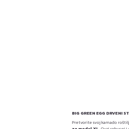
BIG GREEN EGG DRVENI ST
Pretvorite svoj kamado roštil
za model XL
. Ovaj robusni i