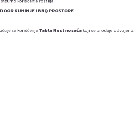
 sigurno korišćenje roštilja
DOOR KUHINJE I BBQ PROSTORE
ručuje se korišćenje
Table Nest nosača
koji se prodaje odvojeno.