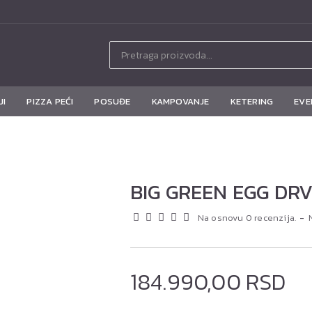
JI
PIZZA PEĆI
POSUĐE
KAMPOVANJE
KETERING
EVE
BIG GREEN EGG DRV
Na osnovu 0 recenzija.
-
184.990,00 RSD