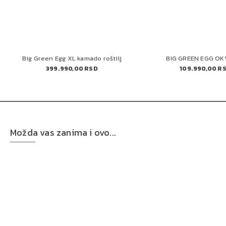
Big Green Egg XL kamado roštilj
BIG GREEN EGG OK
399.990,00 RSD
109.990,00 R
Možda vas zanima i ovo...