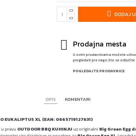
DODAJ U
Prodajna mesta
U ovim prodavnicama možete uživo p
pregledati pre nego što se odlučite
POGLEDAJTE PRODAVNICE
OPIS
KOMENTARI
O EUKALIPTUS XL (EAN: 0665719127631)
j u pravu
OUTDOOR BBQ KUHINJU
uz originalni
Big Green Egg d
 elegantni sto dizajniran je posebno za
Big Green Egg XL
i predsta