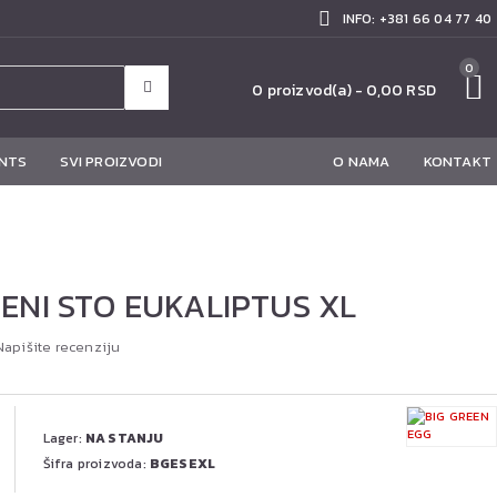
INFO: +381 66 04 77 40
0
0 proizvod(a) - 0,00 RSD
NTS
SVI PROIZVODI
O NAMA
KONTAKT
ENI STO EUKALIPTUS XL
Napišite recenziju
Lager:
NA STANJU
Šifra proizvoda:
BGESEXL