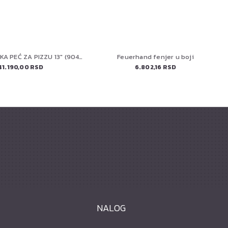
COZZE PLINSKA PEĆ ZA PIZZU 13" (90430) CLASSIC
Feuerhand fenjer u boji
41.190,00 RSD
6.802,16 RSD
NALOG