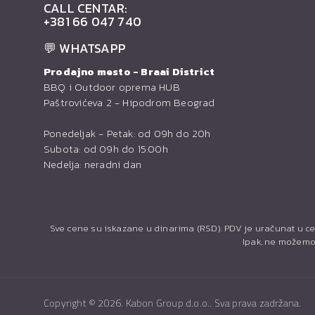
CALL CENTAR:
+381 66 047 740
💬 WHATSAPP
Prodajno mesto - Braai District
BBQ i Outdoor oprema HUB
Paštrovićeva 2 - Hipodrom Beograd
Ponedeljak - Petak: od 09h do 20h
Subota: od 09h do 15:00h
Nedelja: neradni dan
Sve cene su iskazane u dinarima (RSD). PDV je uračunat u ce
Ipak, ne možemo 
Copyright ©
2026. Kabon Group d.o.o.. Sva prava zadržana.