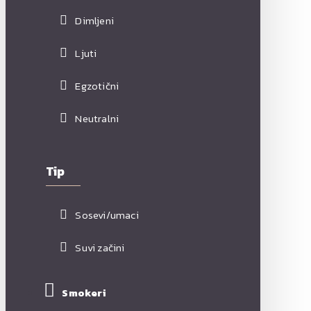
Dimljeni
Ljuti
Egzotični
Neutralni
Tip
Sosevi/umaci
Suvi začini
Smokeri