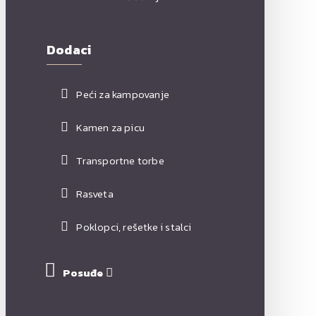
Dodaci
Peći za kampovanje
Kamen za picu
Transportne torbe
Rasveta
Poklopci, rešetke i stalci
Posuđe