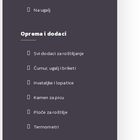
Na ugalj
Oprema i dodaci
Svi dodaci za roštiljanje
Ćumur, ugalj i briketi
Hvataljke i lopatice
Kamen za picu
Ploče za roštilje
Termometri