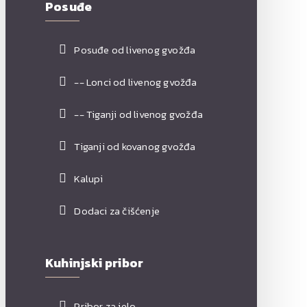
Posuđe
Posuđe od livenog gvožđa
-- Lonci od livenog gvožđa
-- Tiganji od livenog gvožđa
Tiganji od kovanog gvožđa
Kalupi
Dodaci za čišćenje
Kuhinjski pribor
Pribor za jelo