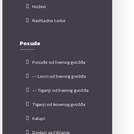
Noževi
Rashladne torbe
Posuđe
Posuđe od livenog gvožđa
-- Lonci od livenog gvožđa
-- Tiganji od livenog gvožđa
Tiganji od kovanog gvožđa
Kalupi
Dodaci za čišćenje