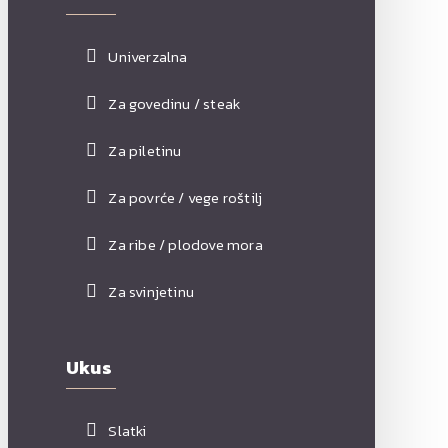
Univerzalna
Za govedinu / steak
Za piletinu
Za povrće / vege roštilj
Za ribe / plodove mora
Za svinjetinu
Ukus
Slatki