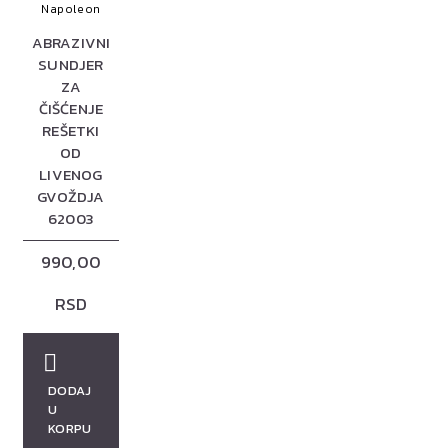
Napoleon
ABRAZIVNI
SUNDJER
ZA
ČIŠĆENJE
REŠETKI
OD
LIVENOG
GVOŽDJA
62003
990,00
RSD
DODAJ
U
KORPU