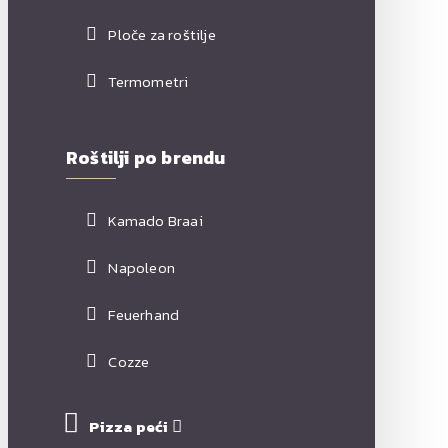
Ploče za roštilje
Termometri
Roštilji po brendu
Kamado Braai
Napoleon
Feuerhand
Cozze
Pizza peći