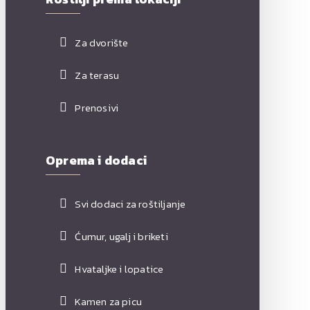
Za dvorište
Za terasu
Prenosivi
Oprema i dodaci
Svi dodaci za roštiljanje
Ćumur, ugalj i briketi
Hvataljke i lopatice
Kamen za picu