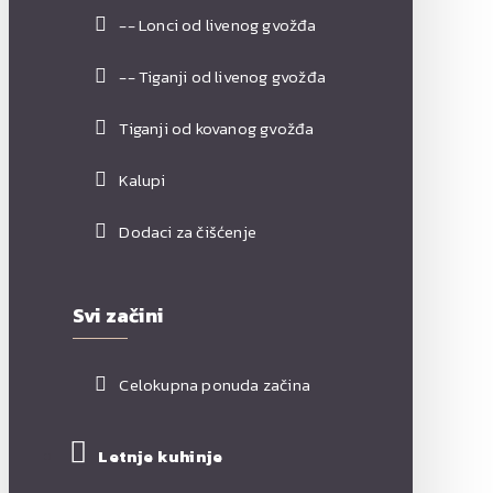
-- Lonci od livenog gvožđa
-- Tiganji od livenog gvožđa
Tiganji od kovanog gvožđa
Kalupi
Dodaci za čišćenje
Svi začini
Celokupna ponuda začina
Letnje kuhinje