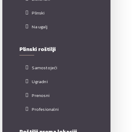
Plinski
Na ugalj
Plinski roštilji
Samostojeći
Ugradni
Prenosni
Profesionalni
Roštilji prema lokaciji