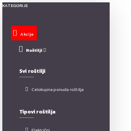
KATEGORIJE
Akcije
Roštilji
Svi roštilji
Celokupna ponuda roštilja
Tipovi roštilja
Električni