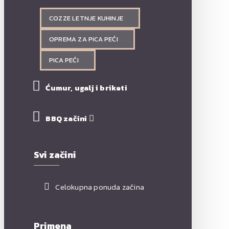
COZZE LETNJE KUHINJE
OPREMA ZA PICA PEĆI
PICA PEĆI
Ćumur, ugalj i briketi
BBQ začini
Svi začini
Celokupna ponuda začina
Primena