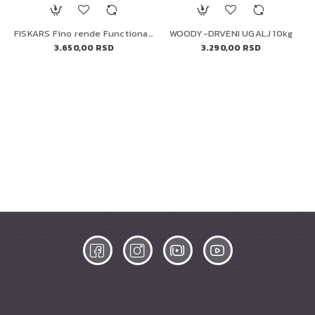
FISKARS Fino rende FunctionalForm, 1014412
WOODY-DRVENI UGALJ 10kg
3.650,00 RSD
3.290,00 RSD
ELEKTRIČNA PEĆ ZA PIZZU 13" (90446) PREMIUM