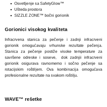
Osvetljenje sa SafetyGlow™
Ušteda prostora
SIZZLE ZONE™ bočni gorionik
Gorionici visokog kvaliteta
Infracrvena stanica za pečenje i zadnji infracrveni
gorionik omogućavaju vrhunske rezultate pečenja.
Stanica za pečenje postiže visoke temperature za
savršene odreske i soseve, dok zadnjii infracrveni
gorionik osigurava ravnomerno i sočno pečenje sa
rotacijskim roštiljem. Ova kombinacija omogućava
profesionalne rezultate na svakom roštilju.
WAVE™ rešetke