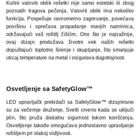
Kultni valoviti oblik rešetki nije samo estetski ili zbog
poznatih tragova pečenja. Valoviti oblik ima nekoliko
funkcija. Pospešuje ravnomerno zagrevanje, povećava
površinu i sprečava propadanje manjih namirnica,
održavajući vaš roštilj čišćim. Ono što je najvažnije,
ovaj dizajn produžava životni vek naših rešetki
dopuštajući toplotno širenje i skupljanje, što smanjuje
uticaj temperature na metal i osigurava dugotrajnost.
Osvetljenje sa SafetyGlow™
LED upravljačk prekidači sa SafetyGlow™ dizajnirane
su za večernje druženje. Svetli crveno kada se uključi
plin, što pruža dodatnu sigurnost tokom korišćenja.
Osvetljenje takođe omogućava jednostavno upravljanje
roštiljem pri slaboj vidljivosti.