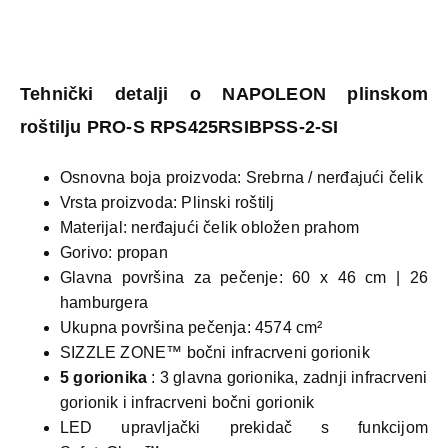
Tehnički detalji o NAPOLEON plinskom
roštilju PRO-S RPS425RSIBPSS-2-SI
Osnovna boja proizvoda: Srebrna / nerđajući čelik
Vrsta proizvoda: Plinski roštilj
Materijal: nerđajući čelik obložen prahom
Gorivo: propan
Glavna površina za pečenje: 60 x 46 cm | 26
hamburgera
Ukupna površina pečenja: 4574 cm²
SIZZLE ZONE™ bočni infracrveni
gorionik
5
gorionika
: 3 glavna gorionika, zadnji infracrveni
gorionik i infracrveni bočni
gorionik
LED upravljački prekidač s funkcijom