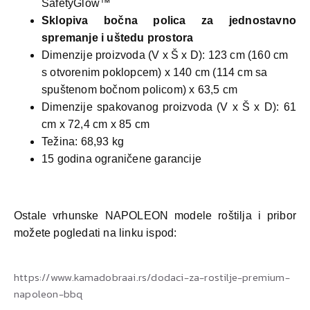
SafetyGlow™
Sklopiva bočna polica za jednostavno
spremanje i uštedu prostora
Dimenzije proizvoda (V x Š x D): 123 cm (160 cm
s otvorenim poklopcem) x 140 cm (114 cm sa
spuštenom bočnom policom) x 63,5 cm
Dimenzije spakovanog proizvoda (V x Š x D): 61
cm x 72,4 cm x 85 cm
Težina: 68,93 kg
15 godina ograničene garancije
Ostale vrhunske NAPOLEON modele roštilja i pribor
možete pogledati na linku ispod:
https://www.kamadobraai.rs/dodaci-za-rostilje-premium-
napoleon-bbq