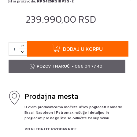
Šifra proizvoda:
RPS425RSIBPSS-2
239.990,00 RSD
DODAJ U KORPU
POZOVI I NARUČI - 066 04 77 40
Prodajna mesta
U ovim prodavnicama možete uživo pogledati Kamado
Braai, Napoleon i Petromax roštilje i detaljno ih
pregledati pre nego što se odlučite za kupovinu.
POGLEDAJTE PRODAVNICE