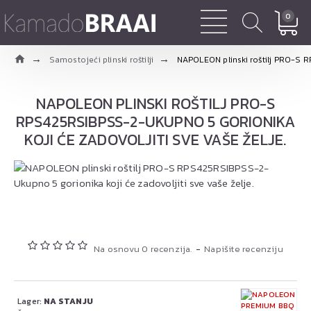
0
Samostojeći plinski roštilji
NAPOLEON plinski roštilj PRO-S R
NAPOLEON PLINSKI ROŠTILJ PRO-S
RPS425RSIBPSS-2-UKUPNO 5 GORIONIKA
KOJI ĆE ZADOVOLJITI SVE VAŠE ŽELJE.
Na osnovu 0 recenzija.
-
Napišite recenziju
Lager:
NA STANJU