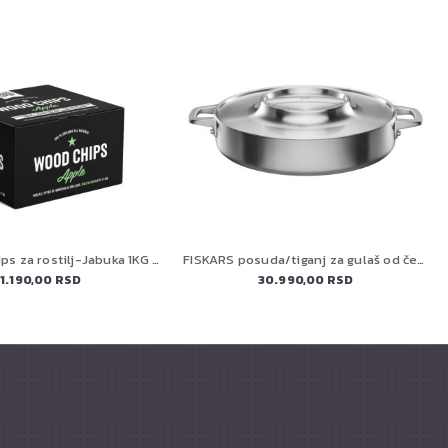
Aromatični čips za rostilj-Jabuka 1KG HOLY SMOKE BBQ
FISKARS posuda/tiganj za gulaš od čelika 28cm (1067635)
1.190,00 RSD
30.990,00 RSD