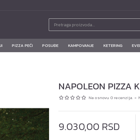
JI
PIZZA PEĆI
POSUĐE
KAMPOVANJE
KETERING
EVE
NAPOLEON PIZZA K
Na osnovu 0 recenzija.
-
9.030,00 RSD