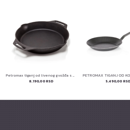
Petromax tiganj od livenog gvožđa s dve ručke FP 30 h-t
8.190,00 RSD
5.490,00 RS