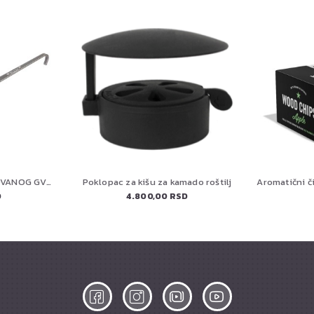
PETROMAX TIGANJ OD KOVANOG GVOŽDJA SP20
Poklopac za kišu za kamado roštilj
D
4.800,00 RSD