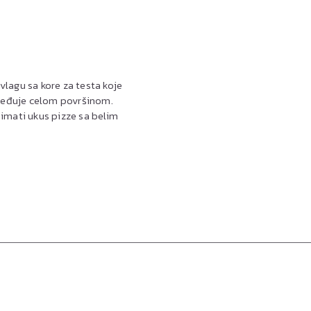
vlagu sa kore za testa koje
oređuje celom površinom.
imati ukus pizze sa belim