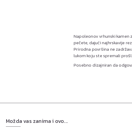
Napoleonov vrhunski kamen za p
pečete, dajući najhrskavije r
Prirodna površina ne zadržava
lukom koju ste spremali prošl
Posebno dizajniran da odgova
Možda vas zanima i ovo...