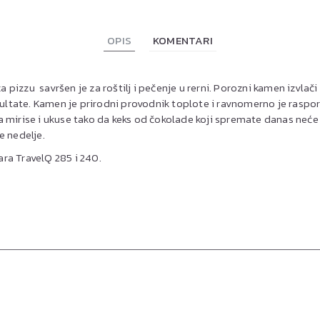
OPIS
KOMENTARI
izzu savršen je za roštilj i pečenje u rerni. Porozni kamen izvlači 
ezultate. Kamen je prirodni provodnik toplote i ravnomerno je rasp
 mirise i ukuse tako da keks od čokolade koji spremate danas neće 
e nedelje.
ra TravelQ 285 i 240.