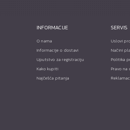
INFORMACIJE
SERVIS
O nama
Uslovi pr
Informacije o dostavi
Načini pl
Uputstvo za registraciju
Politika p
Kako kupiti
Pravo na 
Najčešća pitanja
Reklamac