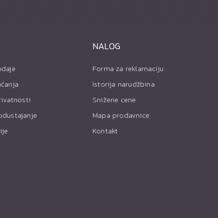
NALOG
odaje
Forma za reklamaciju
aćanja
Istorija narudžbina
rivatnosti
Snižene cene
odustajanje
Mapa prodavnice
ije
Kontakt