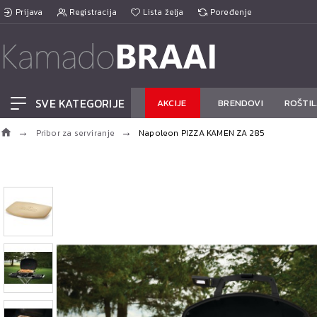
Prijava
Registracija
Lista želja
Poređenje
SVE KATEGORIJE
AKCIJE
BRENDOVI
ROŠTIL
Pribor za serviranje
Napoleon PIZZA KAMEN ZA 285