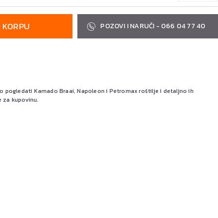
U KORPU
POZOVI I NARUČI - 066 04 77 40
pogledati Kamado Braai, Napoleon i Petromax roštilje i detaljno ih
e za kupovinu.