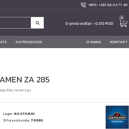
INFO: +381 66 04 77 40
0
0 proizvod(a) - 0,00 RSD
NTS
SVI PROIZVODI
O NAMA
KONTAKT
AMEN ZA 285
Napišite recenziju
Lager:
NA STANJU
Šifra proizvoda:
70083