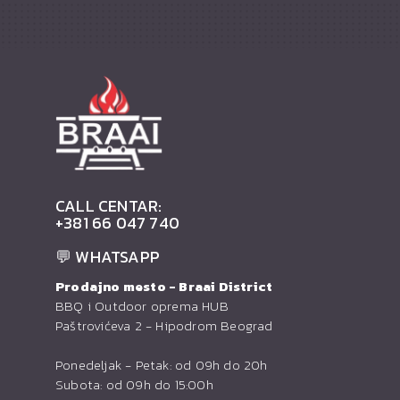
CALL CENTAR:
+381 66 047 740
💬 WHATSAPP
Prodajno mesto - Braai District
BBQ i Outdoor oprema HUB
Paštrovićeva 2 - Hipodrom Beograd
Ponedeljak - Petak: od 09h do 20h
Subota: od 09h do 15:00h