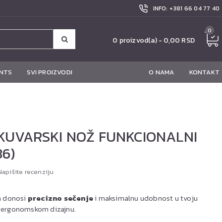
INFO: +381 66 04 77 40
0
0 proizvod(a) - 0,00 RSD
NTS
SVI PROIZVODI
O NAMA
KONTAKT
KUVARSKI NOŽ FUNKCIONALNI
36)
Napišite recenziju
m donosi
precizno sečenje
i maksimalnu udobnost u tvoju
 i ergonomskom dizajnu.