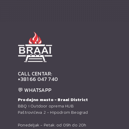
CALL CENTAR:
+381 66 047 740
💬 WHATSAPP
Prodajno mesto - Braai District
BBQ i Outdoor oprema HUB
Paštrovićeva 2 - Hipodrom Beograd
Ponedeljak - Petak: od 09h do 20h