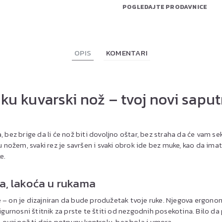
POGLEDAJTE PRODAVNICE
OPIS
KOMENTARI
u kuvarski nož – tvoj novi saputn
 bez brige da li će nož biti dovoljno oštar, bez straha da će vam sekl
ožem, svaki rez je savršen i svaki obrok ide bez muke, kao da ima
e.
a, lakoća u rukama
e – on je dizajniran da bude produžetak tvoje ruke. Njegova ergono
sigurnosni štitnik za prste te štiti od nezgodnih posekotina. Bilo d
, ovaj nož ti daje potpunu kontrolu, bez bola i umora.