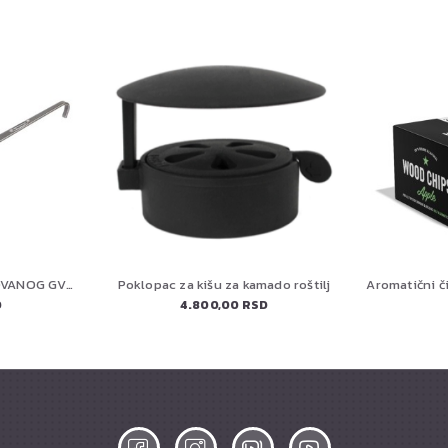
PETROMAX TIGANJ OD KOVANOG GVOŽDJA SP20
Poklopac za kišu za kamado roštilj
D
4.800,00 RSD