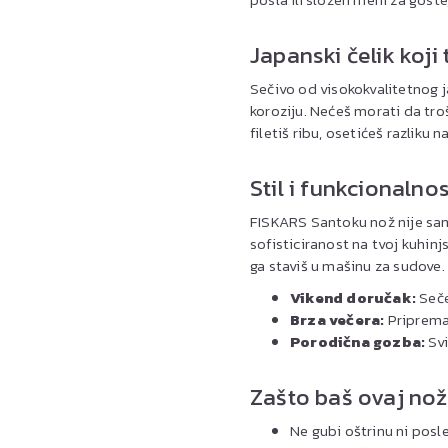
Japanski čelik koji t
Sečivo od visokokvalitetnog 
koroziju. Nećeš morati da troš
filetiš ribu, osetićeš razliku n
Stil i funkcionalno
FISKARS Santoku nož nije samo
sofisticiranost na tvoj kuhin
ga staviš u mašinu za sudove.
Vikend doručak:
Seče
Brza večera:
Pripremaš
Porodična gozba:
Svi
Zašto baš ovaj nož
Ne gubi oštrinu ni pos