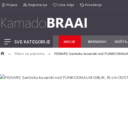
Prijava
Registracija
Lista želja
Poređenje
SVE KATEGORIJE
AKCIJE
BRENDOVI
ROŠTIL
Pribor za pripremu
FISKARS Santoku kuvarski nož FUNKCIONALNI