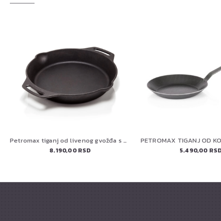
Petromax tiganj od livenog gvožđa s dve ručke FP 30 h-t
8.190,00 RSD
5.490,00 RS