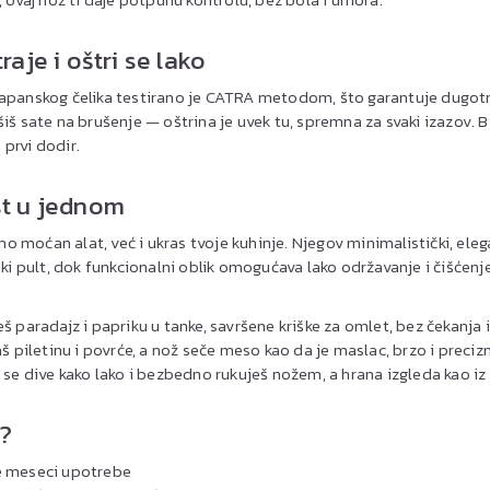
raje i oštri se lako
japanskog čelika testirano je CATRA metodom, što garantuje dugotr
iš sate na brušenje — oštrina je uvek tu, spremna za svaki izazov. Bil
a prvi dodir.
st u jednom
 moćan alat, već i ukras tvoje kuhinje. Njegov minimalistički, ele
jski pult, dok funkcionalni oblik omogućava lako održavanje i čišćen
š paradajz i papriku u tanke, savršene kriške za omlet, bez čekanja 
 piletinu i povrće, a nož seče meso kao da je maslac, brzo i precizn
 se dive kako lako i bezbedno rukuješ nožem, a hrana izgleda kao iz
?
le meseci upotrebe