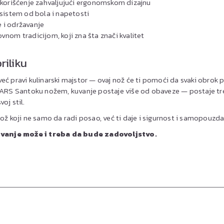
e korišćenje zahvaljujući ergonomskom dizajnu
i sistem od bola i napetosti
 i održavanje
vnom tradicijom, koji zna šta znači kvalitet
riliku
li već pravi kulinarski majstor — ovaj nož će ti pomoći da svaki obrok
SKARS Santoku nožem, kuvanje postaje više od obaveze — postaje tr
oj stil.
nož koji ne samo da radi posao, već ti daje i sigurnost i samopouzda
vanje može i treba da bude zadovoljstvo.