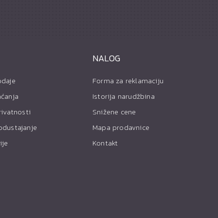
NALOG
odaje
Forma za reklamaciju
aćanja
Istorija narudžbina
rivatnosti
Snižene cene
odustajanje
Mapa prodavnice
ije
Kontakt