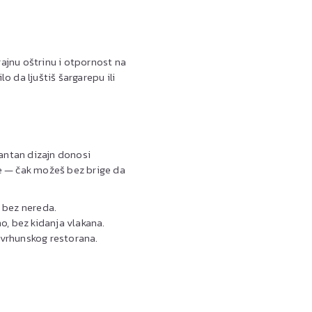
ajnu oštrinu i otpornost na
o da ljuštiš šargarepu ili
gantan dizajn donosi
je — čak možeš bez brige da
i bez nereda.
o, bez kidanja vlakana.
 vrhunskog restorana.