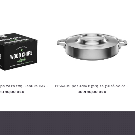
Aromatični čips za rostilj-Jabuka 1KG HOLY SMOKE BBQ
FISKARS posuda/tiganj za gulaš od čelika 28cm (1067635)
1.190,00 RSD
30.990,00 RSD