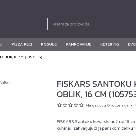
JI
PIZZA PEĆI
POSUĐE
KAMPOVANJE
KETERING
EVE
 OBLIK, 16 cm (1057536)
FISKARS SANTOKU 
OBLIK, 16 CM (10575
Na osnovu 0 recenzija.
-
FISKARS Santoku kuvarski nož od 16 c
kuhinju, zahvaljujući japanskom čeliku