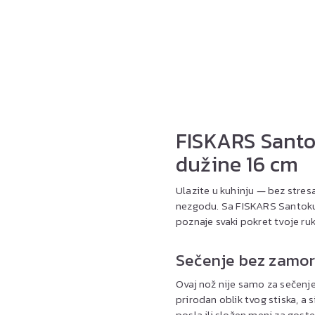
FISKARS Santok
dužine 16 cm
Ulazite u kuhinju — bez stresa,
nezgodu. Sa FISKARS Santoku n
poznaje svaki pokret tvoje ruk
Sečenje bez zamor
Ovaj nož nije samo za sečenj
prirodan oblik tvog stiska, a 
posla ili složen meni za goste