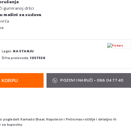
brušenja
ći gumiranoj dršci
 u mašini za sudove
ovrća
na
Lager:
NA STANJU
Šifra proizvoda:
1057536
U KORPU
POZOVI I NARUČI - 066 04 77 40
pogledati Kamado Braai, Napoleon i Petromax roštilje i detaljno ih
e za kupovinu.