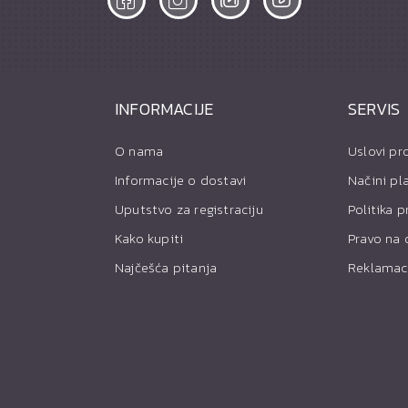
INFORMACIJE
SERVIS
O nama
Uslovi pr
Informacije o dostavi
Načini pl
Uputstvo za registraciju
Politika p
Kako kupiti
Pravo na 
Najčešća pitanja
Reklamac