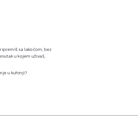
 pripremiš sa lakoćom, bez
enutak u kojem uživaš,
nje u kuhinji?