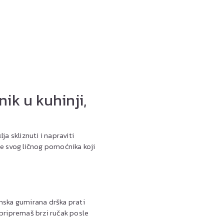
ik u kuhinji,
ja skliznuti i napraviti
te svog ličnog pomoćnika koji
mska gumirana drška prati
a pripremaš brzi ručak posle