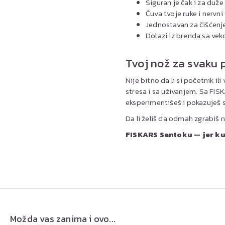
Siguran je čak i za duž
Čuva tvoje ruke i nervn
Jednostavan za čišćenje
Dolazi iz brenda sa veko
Tvoj nož za svaku p
Nije bitno da li si početnik i
stresa i sa uživanjem. Sa FI
eksperimentišeš i pokazuješ sv
Da li želiš da odmah zgrabiš 
FISKARS Santoku — jer ku
Možda vas zanima i ovo...