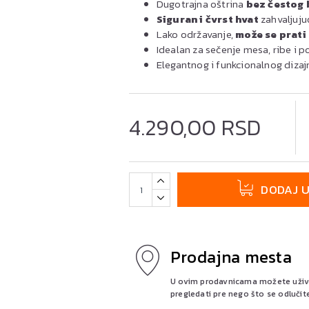
Dugotrajna oštrina
bez čestog 
Siguran i čvrst hvat
zahvaljuju
Lako održavanje,
može se prati
Idealan za sečenje mesa, ribe i p
Elegantnog i funkcionalnog dizaj
4.290,00 RSD
DODAJ 
Prodajna mesta
U ovim prodavnicama možete uživo 
pregledati pre nego što se odlučit