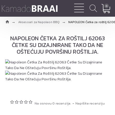
0
Aksesoari za Napoleon BBQ
NAPOLEON Četka za roštilj 62063 
NAPOLEON ČETKA ZA ROŠTILJ 62063
ČETKE SU DIZAJNIRANE TAKO DA NE
OŠTEĆUJU POVRŠINU ROŠTILJA.
Na osnovu 0 recenzija.
-
Napišite recenziju