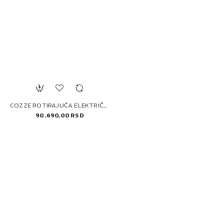
COZZE ROTIRAJUĆA ELEKTRIČNA PEĆ ZA PIZZU 13" (90446) PREMIUM
90.690,00 RSD