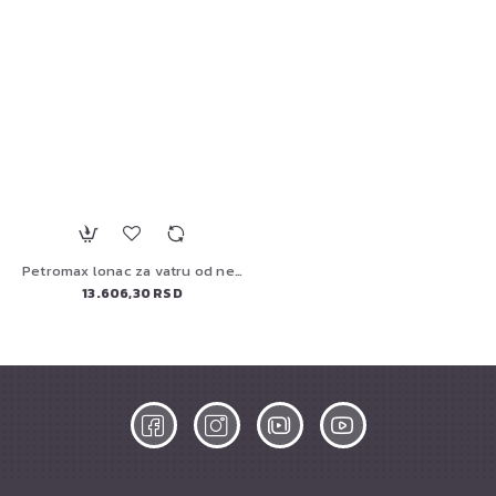
Petromax lonac za vatru od nerđajućeg čelika
13.606,30 RSD