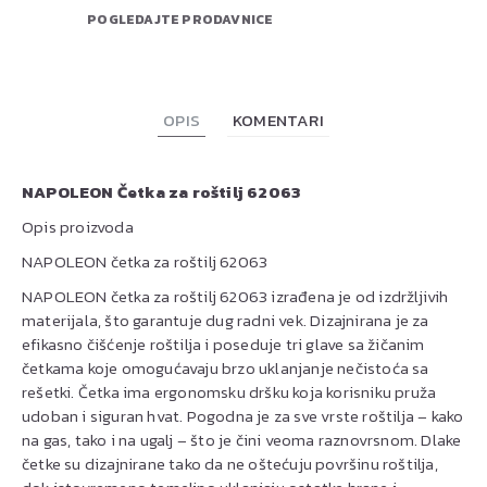
POGLEDAJTE PRODAVNICE
OPIS
KOMENTARI
NAPOLEON Četka za roštilj 62063
Opis proizvoda
NAPOLEON četka za roštilj 62063
NAPOLEON četka za roštilj 62063 izrađena je od izdržljivih
materijala, što garantuje dug radni vek. Dizajnirana je za
efikasno čišćenje roštilja i poseduje tri glave sa žičanim
četkama koje omogućavaju brzo uklanjanje nečistoća sa
rešetki. Četka ima ergonomsku dršku koja korisniku pruža
udoban i siguran hvat. Pogodna je za sve vrste roštilja – kako
na gas, tako i na ugalj – što je čini veoma raznovrsnom. Dlake
četke su dizajnirane tako da ne oštećuju površinu roštilja,