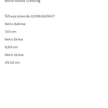
Bruto težina: 0,498 kg
Šifra proizvoda: 629162620637
Neto dubina:
7,01 cm
Neto širina:
8,89 cm
Neto visina:
49,02 cm