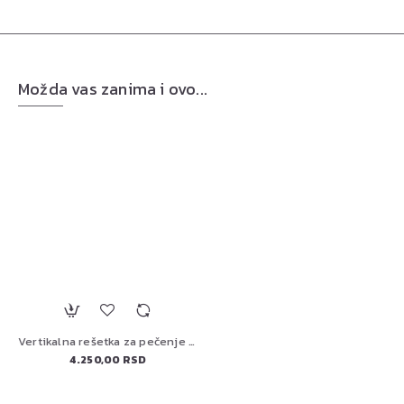
Možda vas zanima i ovo...
Vertikalna rešetka za pečenje živine Big Green Egg 117458
4.250,00 RSD