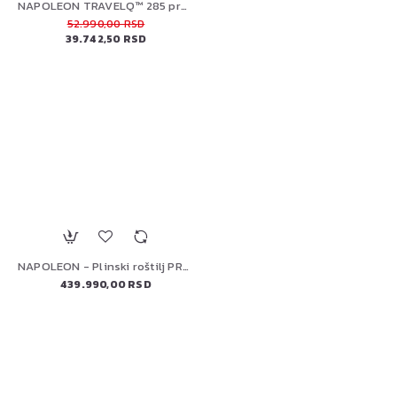
NAPOLEON TRAVELQ™ 285 prenosni plinski roštilj
52.990,00 RSD
39.742,50 RSD
NAPOLEON - Plinski roštilj PRESTIGE P500VXRSIBPSS-SI WIFI - Wi-Fi i Bluetooth povezivanje koje omogućavaju potpunu kontrolu nad pečenjem.
439.990,00 RSD