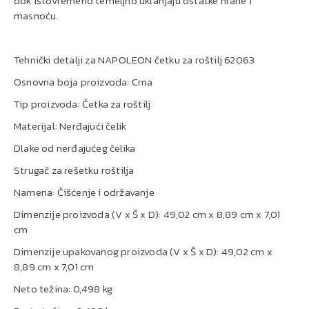
dok istovremeno temeljno uklanjaju ostatke hrane i
masnoću.
Tehnički detalji za NAPOLEON četku za roštilj 62063
Osnovna boja proizvoda: Crna
Tip proizvoda: Četka za roštilj
Materijal: Nerđajući čelik
Dlake od nerđajućeg čelika
Strugač za rešetku roštilja
Namena: Čišćenje i održavanje
Dimenzije proizvoda (V x Š x D): 49,02 cm x 8,89 cm x 7,01
cm
Dimenzije upakovanog proizvoda (V x Š x D): 49,02 cm x
8,89 cm x 7,01 cm
Neto težina: 0,498 kg