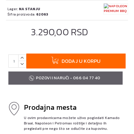
Lager:
NA STANJU
Šifra proizvoda:
62063
3.290,00 RSD
DODAJ U KORPU
POZOVI I NARUČI - 066 04 77 40
Prodajna mesta
U ovim prodavnicama možete uživo pogledati Kamado
Braai, Napoleon i Petromax roštilje i detaljno ih
pregledati pre nego što se odlučite za kupovinu.