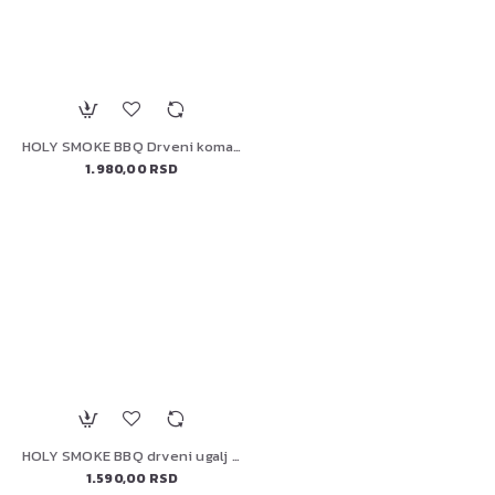
HOLY SMOKE BBQ Drveni komadi za dimnjenje-hrast 3KG
1.980,00 RSD
HOLY SMOKE BBQ drveni ugalj 5kg oak&apple/100% prirodan
1.590,00 RSD