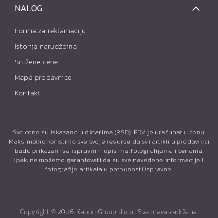
NALOG
Forma za reklamaciju
Istorija narudžbina
Snižene cene
Mapa prodavnice
Kontakt
Sve cene su iskazane u dinarima (RSD). PDV je uračunat u cenu.
Maksimalno koristimo sve svoje resurse da svi artikli u prodavnici
budu prikazani sa ispravnim opisima, fotografijama i cenama.
Ipak, ne možemo garantovati da su sve navedene informacije i
fotografije artikala u potpunosti ispravne.
Copyright ©
2026. Kabon Group d.o.o.. Sva prava zadržana.