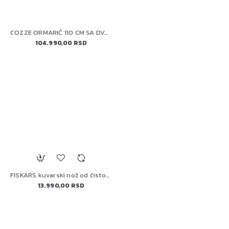
COZZE ORMARIĆ 110 CM SA DVOSTRUKIM VRATIMA (90216) ELEMENT
104.990,00 RSD
FISKARS kuvarski nož od čistog čelika, 20 cm (1062882)
13.990,00 RSD