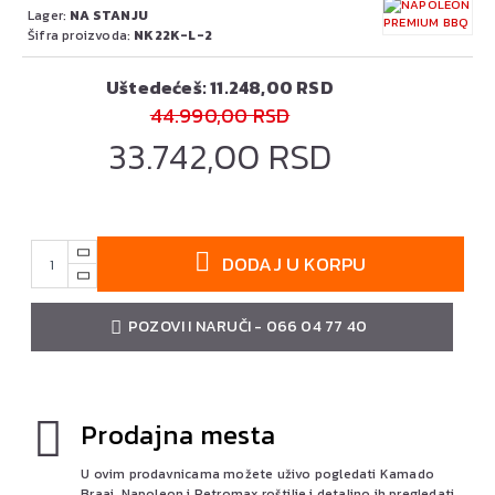
Lager:
NA STANJU
Šifra proizvoda:
NK22K-L-2
Uštedećeš: 11.248,00 RSD
44.990,00 RSD
33.742,00 RSD
DODAJ U KORPU
POZOVI I NARUČI - 066 04 77 40
Prodajna mesta
U ovim prodavnicama možete uživo pogledati Kamado
Braai, Napoleon i Petromax roštilje i detaljno ih pregledati