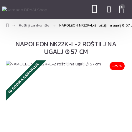
0
Roštilji za dvorište
NAPOLEON NK22K-L-2 roštilj na ugalj Ø 57
NAPOLEON NK22K-L-2 ROŠTILJ NA
UGALJ Ø 57 CM
10 GODINA GARANCIJE
-25 %