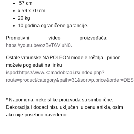
57 cm
x 59 x 70 cm
20 kg
10 godina ograničene garancije
.
Promotivni video proizvođača:
https://youtu.be/ozBvT6VIuN0.
Ostale vrhunske NAPOLEON modele roštilja i pribor
možete pogledati na linku
ispod:https://www.kamadobraai.rs/index.php?
route=product/category&path=31&sort=p.price&order=DE
* Napomena: neke slike proizvoda su simbolične.
Dekoracija i dodaci nisu uključeni u cenu artikla, osim
ako nije posebno navedeno.