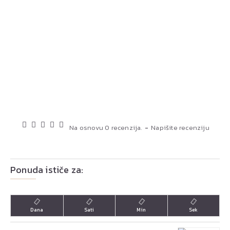
Na osnovu 0 recenzija.
-
Napišite recenziju
Ponuda ističe za:
Dana
Sati
Min
Sek