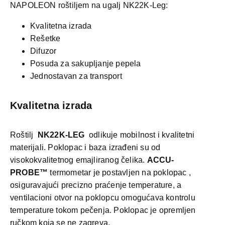
NAPOLEON roštiljem na ugalj NK22K-Leg:
Kvalitetna izrada
Rešetke
Difuzor
Posuda za sakupljanje pepela
Jednostavan za transport
Kvalitetna izrada
Roštilj
NK22K-LEG
odlikuje mobilnost i kvalitetni
materijali. Poklopac i baza izrađeni su od
visokokvalitetnog emajliranog čelika.
ACCU-
PROBE™
termometar je postavljen na poklopac
,
osiguravajući precizno praćenje temperature, a
ventilacioni otvor na poklopcu omogućava kontrolu
temperature tokom pečenja. Poklopac je opremljen
ručkom koja se ne zagreva.