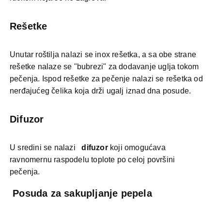
Rešetke
Unutar roštilja nalazi se inox rešetka, a sa obe strane
rešetke nalaze se "bubrezi" za dodavanje uglja tokom
pečenja. Ispod rešetke za pečenje nalazi se rešetka od
nerđajućeg čelika koja drži ugalj iznad dna posude.
Difuzor
U sredini se nalazi
difuzor
koji omogućava
ravnomernu raspodelu toplote po celoj površini
pečenja.
Posuda za sakupljanje pepela