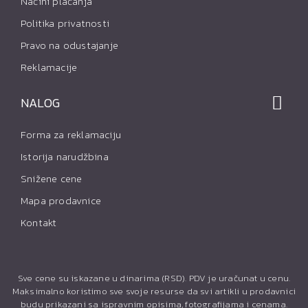
Načini plaćanja
Politika privatnosti
Pravo na odustajanje
Reklamacije
NALOG
Forma za reklamaciju
Istorija narudžbina
Snižene cene
Mapa prodavnice
Kontakt
Sve cene su iskazane u dinarima (RSD). PDV je uračunat u cenu.
Maksimalno koristimo sve svoje resurse da svi artikli u prodavnici
budu prikazani sa ispravnim opisima, fotografijama i cenama.