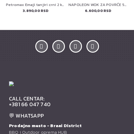
Petromax Emajl tanjiri crni 2 komada
NAPOLEON WOK ZA POVRĆE 56027
3.890,00 RSD
6.600,00 RSD
CALL CENTAR:
+381 66 047 740
💬 WHATSAPP
Prodajno mesto - Braai District
BBQ i Outdoor oprema HUB