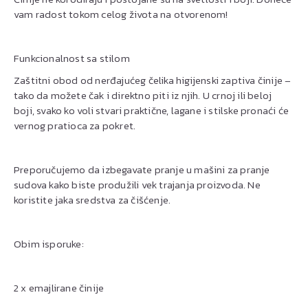
vam radost tokom celog života na otvorenom!
Funkcionalnost sa stilom
Zaštitni obod od nerđajućeg čelika higijenski zaptiva činije –
tako da možete čak i direktno piti iz njih. U crnoj ili beloj
boji, svako ko voli stvari praktične, lagane i stilske pronaći će
vernog pratioca za pokret.
Preporučujemo da izbegavate pranje u mašini za pranje
sudova kako biste produžili vek trajanja proizvoda. Ne
koristite jaka sredstva za čišćenje.
Obim isporuke:
2 x emajlirane činije