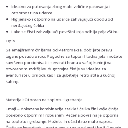
Idealno za putovanja zbog male veličine pakovanja i
otpornosti na udarce
Higijensko i otporno na udarce zahvaljujući obodu od
nerđajućeg čelika
Lako se čisti zahvaljujući površini koja odbija prljavštinu
Opis
Sa emajliranim činijama od Petromaksa, dobijate pravu
laganu posudu u ruci. Pogodne za topla i hladna jela, možete
savršeno porcionisati i servirati hranu u vašoj kuhinji na
otvorenom. Izdržljive, dugotrajne činije su idealne za
avanturiste u prirodi, kao i za ljubitelje retro stila u kućnoj
kuhinji.
Materijal: Otporan na toplotu i grebanje
Emajl – dokazana kombinacija stakla i čelika čini vaše činije
posebno otpornim i robusnim. Pečena površina je otporna
na toplotu i grebanje. Možete ih očistiti uz malo napora.
Činije ne korodiraju i postojane su na svetlosti i boji. Doneće