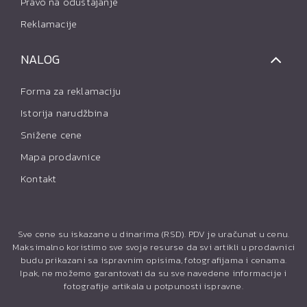
Pravo na odustajanje
Reklamacije
NALOG
Forma za reklamaciju
Istorija narudžbina
Snižene cene
Mapa prodavnice
Kontakt
Sve cene su iskazane u dinarima (RSD). PDV je uračunat u cenu.
Maksimalno koristimo sve svoje resurse da svi artikli u prodavnici
budu prikazani sa ispravnim opisima, fotografijama i cenama.
Ipak, ne možemo garantovati da su sve navedene informacije i
fotografije artikala u potpunosti ispravne.