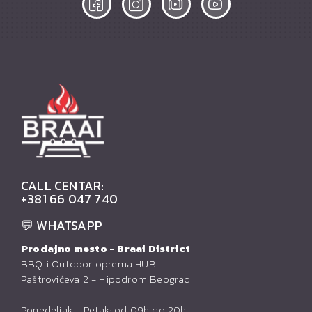
CALL CENTAR:
+381 66 047 740
💬 WHATSAPP
Prodajno mesto - Braai District
BBQ i Outdoor oprema HUB
Paštrovićeva 2 - Hipodrom Beograd
Ponedeljak - Petak: od 09h do 20h