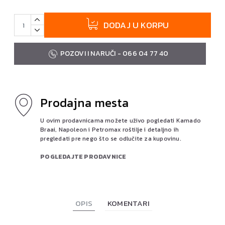
DODAJ U KORPU
POZOVI I NARUČI - 066 04 77 40
Prodajna mesta
U ovim prodavnicama možete uživo pogledati Kamado
Braai, Napoleon i Petromax roštilje i detaljno ih
pregledati pre nego što se odlučite za kupovinu.
POGLEDAJTE PRODAVNICE
OPIS
KOMENTARI