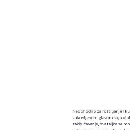
Neophodno za roštiljanje i ku
zakrivljenom glavom koja olak
zaključavanje, hvataljke se m