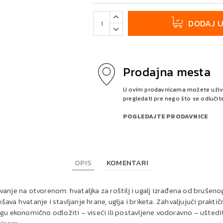
DODAJ 
Prodajna mesta
U ovim prodavnicama možete uživo 
pregledati pre nego što se odlučit
POGLEDAJTE PRODAVNICE
OPIS
KOMENTARI
vanje na otvorenom: hvataljka za roštilj i ugalj izrađena od brušeno
šava hvatanje i stavljanje hrane, uglja i briketa. Zahvaljujući pra
ogu ekonomično odložiti – viseći ili postavljene vodoravno – uštedi