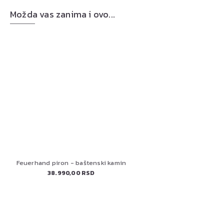
Možda vas zanima i ovo...
Feuerhand piron - baštenski kamin
38.990,00 RSD