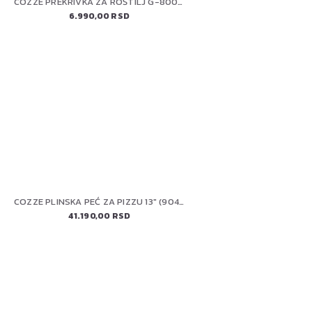
COZZE PREKRIVKA ZA ROŠTILJ G-800 (90389)
6.990,00 RSD
COZZE PLINSKA PEĆ ZA PIZZU 13" (90430) CLASSIC
41.190,00 RSD