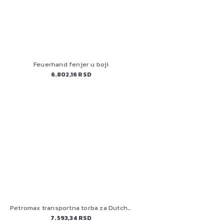
Feuerhand fenjer u boji
6.802,16 RSD
Petromax transportna torba za Dutch Oven ft12,ft18 i Atago
7.593,34 RSD