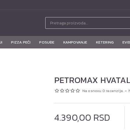
JI
PIZZA PEĆI
POSUĐE
KAMPOVANJE
KETERING
EVE
PETROMAX HVATALJ
Na osnovu 0 recenzija.
-
4.390,00 RSD