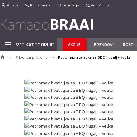
Prijava
Registracija
Lista želja
Poređenje
SVE KATEGORIJE
AKCIJE
BRENDOVI
ROŠTIL
Pribor za pripremu
Petromax hvataljka za BBQ i ugalj - velika