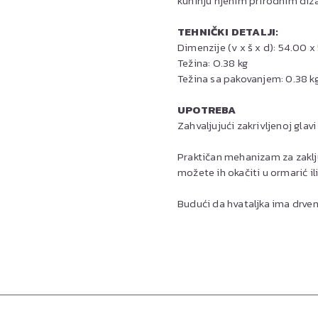
kuhinju njenim prirodnim diz
TEHNIČKI DETALJI:
Dimenzije (v x š x d): 54.00 
Težina: O.38 kg
Težina sa pakovanjem: 0.38 k
UPOTREBA
Zahvaljujući zakrivljenoj glavi 
Praktičan mehanizam za zaklju
možete ih okačiti u ormarić ili
Budući da hvataljka ima drven