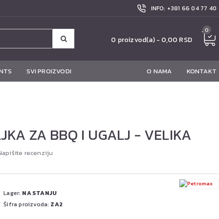
INFO: +381 66 04 77 40
0
0 proizvod(a) - 0,00 RSD
NTS
SVI PROIZVODI
O NAMA
KONTAKT
KA ZA BBQ I UGALJ - VELIKA
Napišite recenziju
Lager:
NA STANJU
Šifra proizvoda:
ZA2