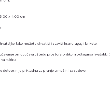
ajnom.
x 5.00 x 4.00 cm
g
hvataljke, lako možete uhvatiti i staviti hranu, ugalj i brikete.
čavanje omogućava uštedu prostora prilikom odlaganja hvataljki. Z
 na kukicu.
e delove, nije prikladna za pranje u mašini za sudove.