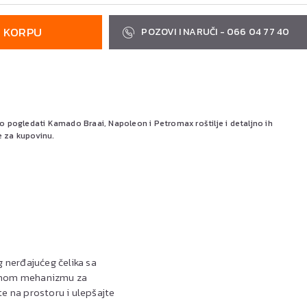
U KORPU
POZOVI I NARUČI - 066 04 77 40
pogledati Kamado Braai, Napoleon i Petromax roštilje i detaljno ih
e za kupovinu.
g nerđajućeg čelika sa
ktičnom mehanizmu za
te na prostoru i ulepšajte