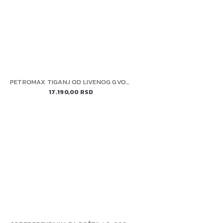
PETROMAX TIGANJ OD LIVENOG GVOŽDJA SA DVE RUČKE FP50H-T
17.190,00 RSD