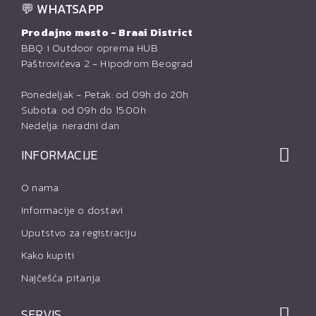
💬 WHATSAPP
Prodajno mesto - Braai District
BBQ i Outdoor oprema HUB
Paštrovićeva 2 - Hipodrom Beograd
Ponedeljak - Petak: od 09h do 20h
Subota: od 09h do 15:00h
Nedelja: neradni dan
INFORMACIJE
O nama
Informacije o dostavi
Uputstvo za registraciju
Kako kupiti
Najčešća pitanja
SERVIS