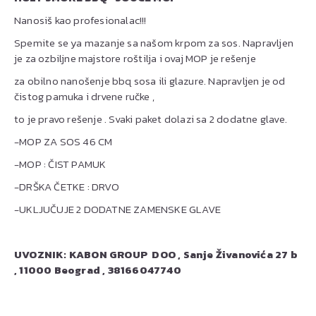
Nanosiš kao profesionalac!!!
Spemite se ya mazanje sa našom krpom za sos. Napravljen
je za ozbiljne majstore roštilja i ovaj MOP je rešenje
za obilno nanošenje bbq sosa ili glazure. Napravljen je od
čistog pamuka i drvene ručke ,
to je pravo rešenje . Svaki paket dolazi sa 2 dodatne glave.
-MOP ZA SOS 46 CM
-MOP : ČIST PAMUK
-DRŠKA ČETKE : DRVO
-UKLJUČUJE 2 DODATNE ZAMENSKE GLAVE
UVOZNIK: KABON GROUP DOO , Sanje Živanovića 27 b
, 11000 Beograd , 38166047740