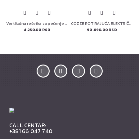
Vertikalna rešetka za pečenje živine Big Green Egg 117458
COZZE ROTIRAJUĆA ELEKTRIČNA PEĆ ZA PIZZU 13" (90446) PREMIUM
4.250,00 RSD
90.690,00 RSD
CALL CENTAR:
+381 66 047 740