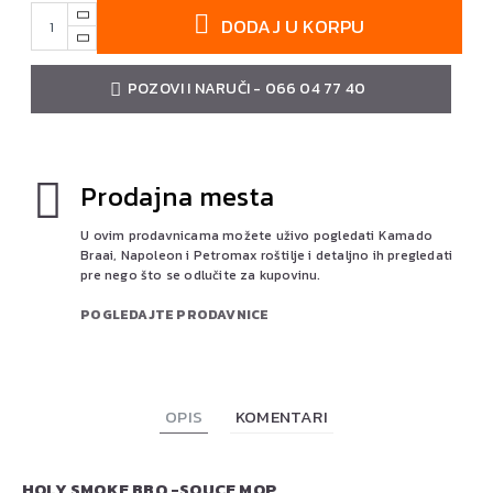
DODAJ U KORPU
POZOVI I NARUČI - 066 04 77 40
Prodajna mesta
U ovim prodavnicama možete uživo pogledati Kamado
Braai, Napoleon i Petromax roštilje i detaljno ih pregledati
pre nego što se odlučite za kupovinu.
POGLEDAJTE PRODAVNICE
OPIS
KOMENTARI
HOLY SMOKE BBQ -SOUCE MOP