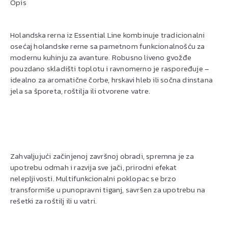
Opis
Holandska rerna iz Essential Line kombinuje tradicionalni
osećaj holandske rerne sa pametnom funkcionalnošću za
modernu kuhinju za avanture. Robusno liveno gvožđe
pouzdano skladišti toplotu i ravnomerno je raspoređuje –
idealno za aromatične čorbe, hrskavi hleb ili sočna dinstana
jela sa šporeta, roštilja ili otvorene vatre.
Zahvaljujući začinjenoj završnoj obradi, spremna je za
upotrebu odmah i razvija sve jači, prirodni efekat
nelepljivosti. Multifunkcionalni poklopac se brzo
transformiše u punopravni tiganj, savršen za upotrebu na
rešetki za roštilj ili u vatri.