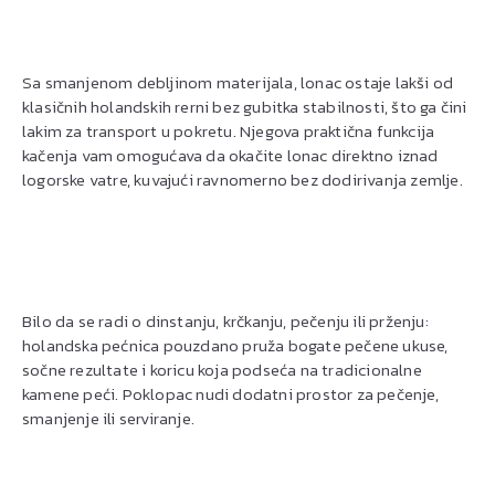
Sa smanjenom debljinom materijala, lonac ostaje lakši od
klasičnih holandskih rerni bez gubitka stabilnosti, što ga čini
lakim za transport u pokretu. Njegova praktična funkcija
kačenja vam omogućava da okačite lonac direktno iznad
logorske vatre, kuvajući ravnomerno bez dodirivanja zemlje.
Bilo da se radi o dinstanju, krčkanju, pečenju ili prženju:
holandska pećnica pouzdano pruža bogate pečene ukuse,
sočne rezultate i koricu koja podseća na tradicionalne
kamene peći. Poklopac nudi dodatni prostor za pečenje,
smanjenje ili serviranje.