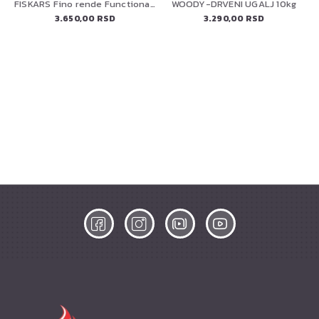
FISKARS Fino rende FunctionalForm, 1014412
WOODY-DRVENI UGALJ 10kg
3.650,00 RSD
3.290,00 RSD
ELEKTRIČNA PEĆ ZA PIZZU 13" (90446) PREMIUM