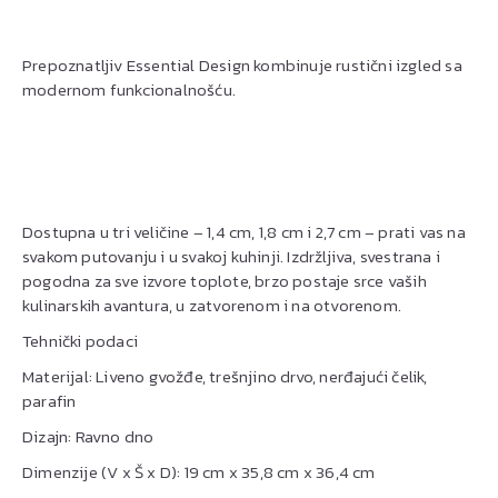
Prepoznatljiv Essential Design kombinuje rustični izgled sa
modernom funkcionalnošću.
Dostupna u tri veličine – 1,4 cm, 1,8 cm i 2,7 cm – prati vas na
svakom putovanju i u svakoj kuhinji. Izdržljiva, svestrana i
pogodna za sve izvore toplote, brzo postaje srce vaših
kulinarskih avantura, u zatvorenom i na otvorenom.
Tehnički podaci
Materijal: Liveno gvožđe, trešnjino drvo, nerđajući čelik,
parafin
Dizajn: Ravno dno
Dimenzije (V x Š x D): 19 cm x 35,8 cm x 36,4 cm