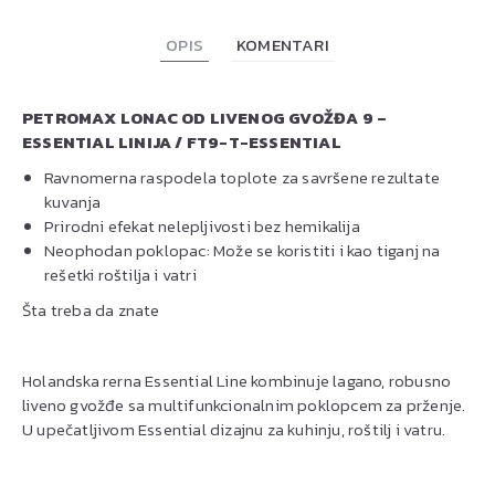
OPIS
KOMENTARI
PETROMAX LONAC OD LIVENOG GVOŽĐA 9 –
ESSENTIAL LINIJA / FT9-T-ESSENTIAL
Ravnomerna raspodela toplote za savršene rezultate
kuvanja
Prirodni efekat nelepljivosti bez hemikalija
Neophodan poklopac: Može se koristiti i kao tiganj na
rešetki roštilja i vatri
Šta treba da znate
Holandska rerna Essential Line kombinuje lagano, robusno
liveno gvožđe sa multifunkcionalnim poklopcem za prženje.
U upečatljivom Essential dizajnu za kuhinju, roštilj i vatru.