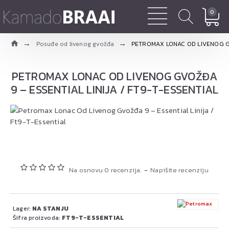
0
Posuđe od livenog gvožđa
PETROMAX LONAC OD LIVENOG GV
PETROMAX LONAC OD LIVENOG GVOŽĐA
9 – ESSENTIAL LINIJA / FT9-T-ESSENTIAL
Na osnovu 0 recenzija.
-
Napišite recenziju
Lager:
NA STANJU
Šifra proizvoda:
FT9-T-ESSENTIAL