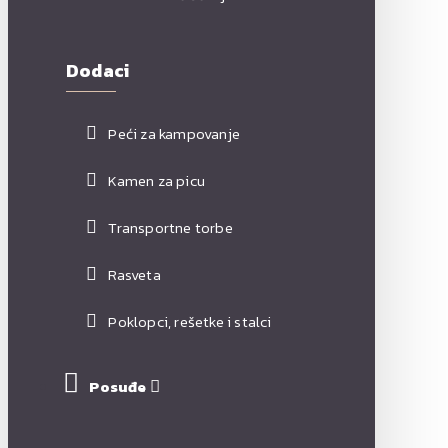
Dodaci
Peći za kampovanje
Kamen za picu
Transportne torbe
Rasveta
Poklopci, rešetke i stalci
Posuđe