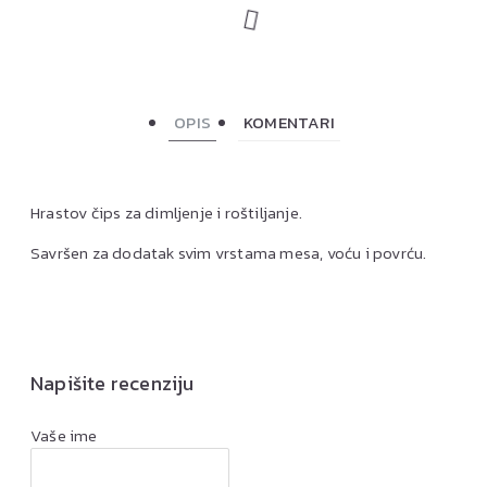
OPIS
KOMENTARI
Hrastov čips za dimljenje i roštiljanje.
Savršen za dodatak svim vrstama mesa, voću i povrću.
Napišite recenziju
Vaše ime