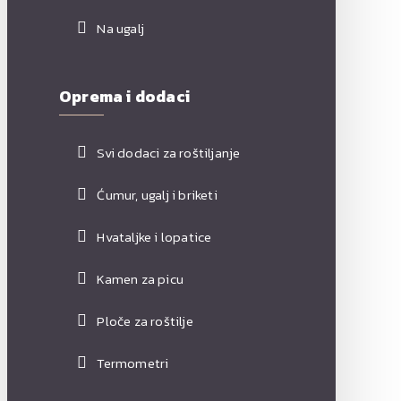
Na ugalj
Oprema i dodaci
Svi dodaci za roštiljanje
Ćumur, ugalj i briketi
Hvataljke i lopatice
Kamen za picu
Ploče za roštilje
Termometri