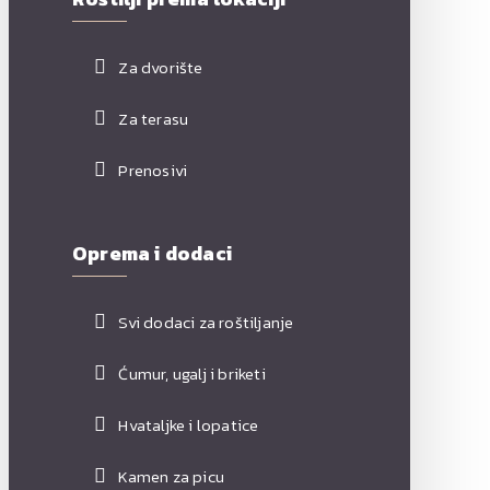
Za dvorište
Za terasu
Prenosivi
Oprema i dodaci
Svi dodaci za roštiljanje
Ćumur, ugalj i briketi
Hvataljke i lopatice
Kamen za picu