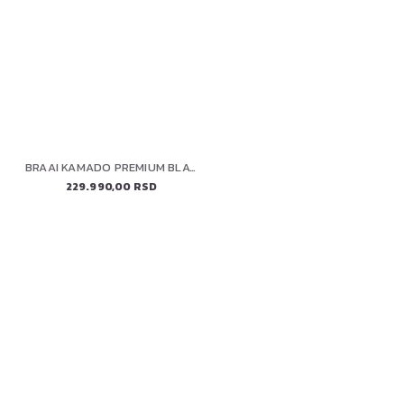
BRAAI KAMADO PREMIUM BLACK 22" (56 cm)
229.990,00 RSD