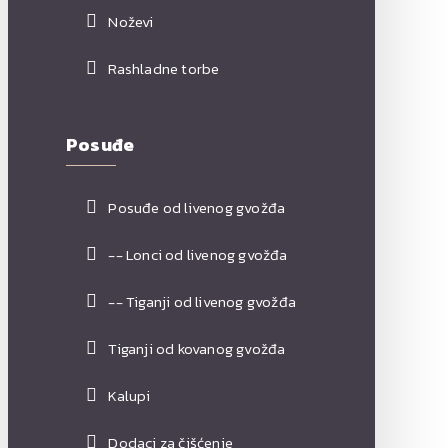
Noževi
Rashladne torbe
Posuđe
Posuđe od livenog gvožđa
-- Lonci od livenog gvožđa
-- Tiganji od livenog gvožđa
Tiganji od kovanog gvožđa
Kalupi
Dodaci za čišćenje