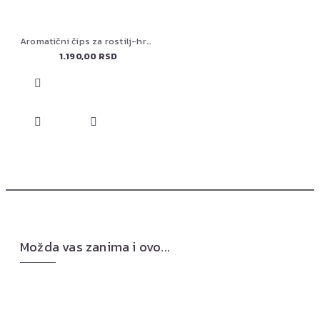
Aromatični čips za rostilj-hrast 1KG HOLY SMOKE BBQ
1.190,00 RSD
Možda vas zanima i ovo...