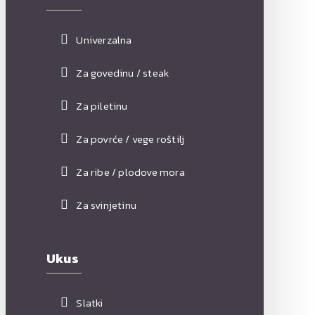
Univerzalna
Za govedinu / steak
Za piletinu
Za povrće / vege roštilj
Za ribe / plodove mora
Za svinjetinu
Ukus
Slatki