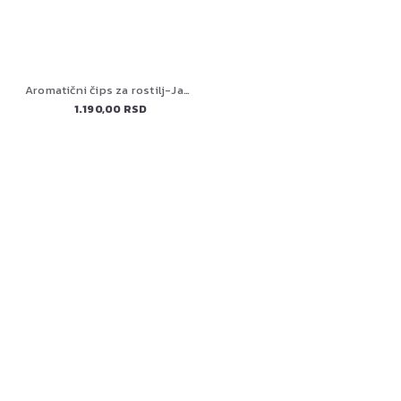
Aromatični čips za rostilj-Jabuka 1KG HOLY SMOKE BBQ
1.190,00 RSD