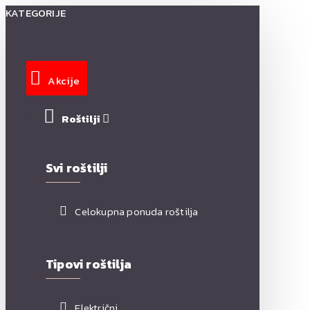
KATEGORIJE
Akcije
Roštilji
Svi roštilji
Celokupna ponuda roštilja
Tipovi roštilja
Električni