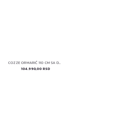
COZZE ORMARIĆ 110 CM SA DVOSTRUKIM VRATIMA (90216) ELEMENT
104.990,00 RSD