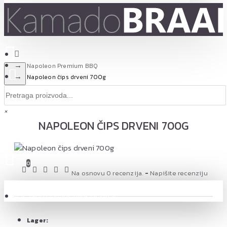
Napoleon Premium BBQ
Napoleon čips drveni 700g
×
NAPOLEON ČIPS DRVENI 700G
0 proizvod(a) - 0,00 RSD
0
Na osnovu 0 recenzija.
-
Napišite recenziju
Vaša korpa je još uvek prazna!
Lager: