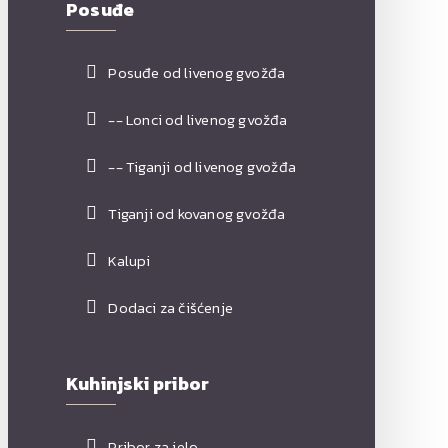
Posuđe
Posuđe od livenog gvožđa
-- Lonci od livenog gvožđa
-- Tiganji od livenog gvožđa
Tiganji od kovanog gvožđa
Kalupi
Dodaci za čišćenje
Kuhinjski pribor
Pribor za jelo