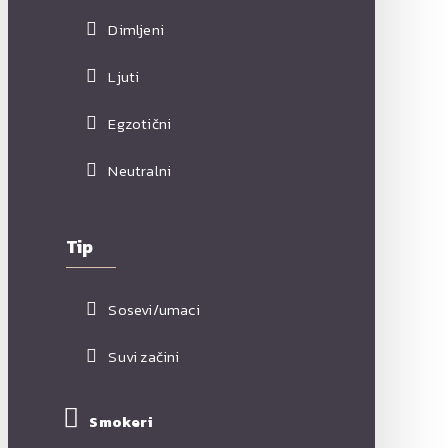
Dimljeni
Ljuti
Egzotični
Neutralni
Tip
Sosevi/umaci
Suvi začini
Smokeri