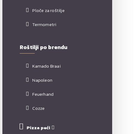
Ploče za roštilje
Termometri
Roštilji po brendu
Kamado Braai
Napoleon
Feuerhand
Cozze
Pizza peći