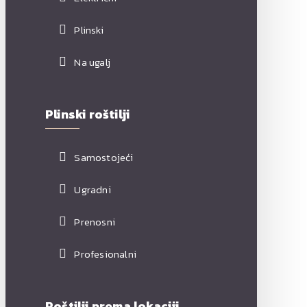
Plinski
Na ugalj
Plinski roštilji
Samostojeći
Ugradni
Prenosni
Profesionalni
Roštilji prema lokaciji