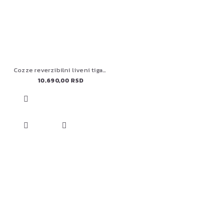
Cozze reverzibilni liveni tiganj sa bambusovim postoljem 330x330 – 90327
10.690,00 RSD