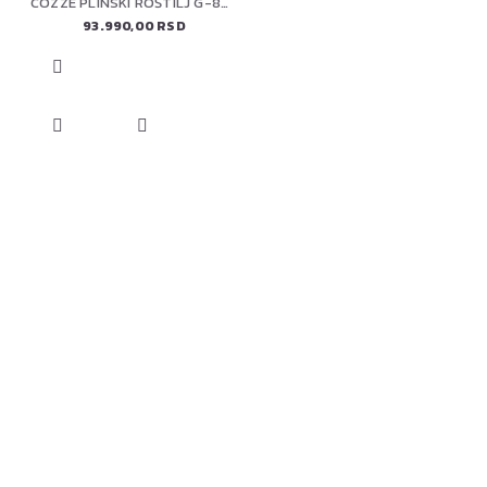
COZZE PLINSKI ROŠTILJ G-800 PLANCHA (90516)
93.990,00 RSD