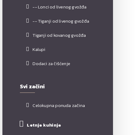
-- Lonci od livenog gvožđa
-- Tiganji od livenog gvožđa
Tiganji od kovanog gvožđa
Kalupi
Dodaci za čišćenje
Svi začini
Celokupna ponuda začina
Letnje kuhinje