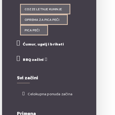
COZZE LETNJE KUHINJE
OPREMA ZA PICA PEĆI
PICA PEĆI
Ćumur, ugalj i briketi
BBQ začini
Svi začini
Celokupna ponuda začina
Primena