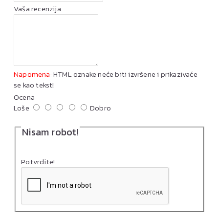
Vaša recenzija
Napomena:
HTML oznake neće biti izvršene i prikazivaće
se kao tekst!
Ocena
Loše
Dobro
Nisam robot!
Potvrdite!