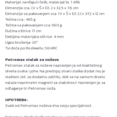
Materijal: nerđajući čelik, materijal br. 1.4116
Dimenzije cca. (V x Š x D): 2 x 32,5 x 7,6 cm
Dimenzije sa pakovanjem cca. (V x Š x D): 2,1 x 37,2 x 12 cm
Težina cca.: 465 g
Težina sa pakovanjem cca: 560 g
Dužina oštrice: 17 cm
Debljina materijala oštrice: 4 mm
Ugao brušenja: 20°
Tvrdoća po Rockwellu: 56 HRC
Petromax stalak za noževe
Petromax stalak za noževe napravljen je od kvalitetnog
drveta oraha i johe. Na prednjoj strani stalka dodat mu je
stakleni zid za dodatnu zaštitu, dok se na samom drvetu
nalaze neprimetni magneti za stabilnost. Namenjen je za
odlaganje tri Petromax noža.
UPOTREBA:
Svaki od Petromax noževa ima svoju specijalnost.
Petromax Chef's Knife stručan je u preciznom seckanju