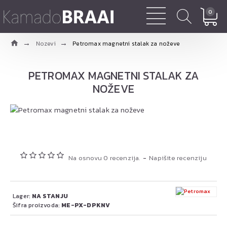
0
Nozevi
Petromax magnetni stalak za noževe
PETROMAX MAGNETNI STALAK ZA
NOŽEVE
Na osnovu 0 recenzija.
-
Napišite recenziju
Lager:
NA STANJU
Šifra proizvoda:
ME-PX-DPKNV