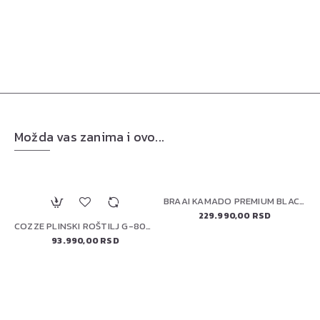
Možda vas zanima i ovo...
BRAAI KAMADO PREMIUM BLACK 22" (56 cm)
229.990,00 RSD
 WOK ZA POVRĆE 56027
COZZE PLINSKI ROŠTILJ G-800 PLANCHA (90516)
93.990,00 RSD