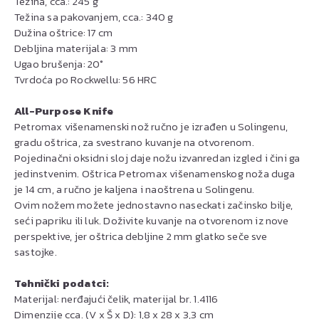
Težina, cca.: 245 g
Težina sa pakovanjem, cca.: 340 g
Dužina oštrice: 17 cm
Debljina materijala: 3 mm
Ugao brušenja: 20°
Tvrdoća po Rockwellu: 56 HRC
All-Purpose Knife
Petromax višenamenski nož ručno je izrađen u Solingenu,
gradu oštrica, za svestrano kuvanje na otvorenom.
Pojedinačni oksidni sloj daje nožu izvanredan izgled i čini ga
jedinstvenim. Oštrica Petromax višenamenskog noža duga
je 14 cm, a ručno je kaljena i naoštrena u Solingenu.
Ovim nožem možete jednostavno naseckati začinsko bilje,
seći papriku ili luk. Doživite kuvanje na otvorenom iz nove
perspektive, jer oštrica debljine 2 mm glatko seče sve
sastojke.
Tehnički podatci:
Materijal: nerđajući čelik, materijal br. 1.4116
Dimenzije cca. (V x Š x D): 1,8 x 28 x 3,3 cm