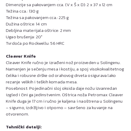
Dimenzije sa pakovanjem cca. (V x Š x D): 2 x 37 x 12 cm
Težina cca.: 130 g
Težina sa pakovanjem cca.: 225 g
Dužina oštrice: 14 cm
Debljina materijala oštrice: 2 mm
Ugao brušenja: 20°
Tvrdoća po Rockwellu: 56 HRC
Cleaver Knife
Cleaver Knife ručno je izrađeni nož proizveden u Solingenu.
Namenjen je sečenju mesa i kostiju, a spoj visokokvalitetnog
čelika i robusne drške od orahovog drveta osigurava lako
rezanje velikih i teških komada mesa.
Posebnost: Pojedinačni sloj oksida daje nožu izvanredan
izgled i čini ga jedinstvenim. Oštrica noža Petromax Cleaver
Knife duga je 17 cm i ručno je kaljena i naoštrena u Solingenu
– sigurno, izdržljivo i otporno – savršeno za kuvanje na
otvorenom.
Tehnički detalji: