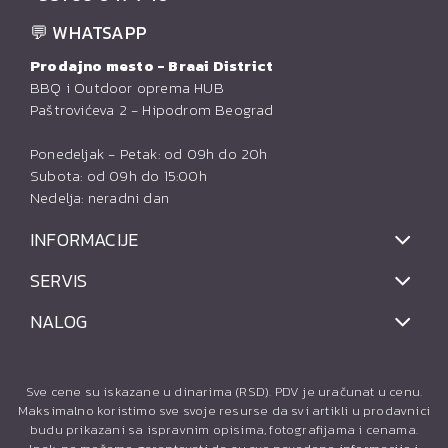
💬 WHATSAPP
Prodajno mesto - Braai District
BBQ i Outdoor oprema HUB
Paštrovićeva 2 - Hipodrom Beograd
Ponedeljak - Petak: od 09h do 20h
Subota: od 09h do 15:00h
Nedelja: neradni dan
INFORMACIJE
SERVIS
NALOG
Sve cene su iskazane u dinarima (RSD). PDV je uračunat u cenu.
Maksimalno koristimo sve svoje resurse da svi artikli u prodavnici
budu prikazani sa ispravnim opisima, fotografijama i cenama.