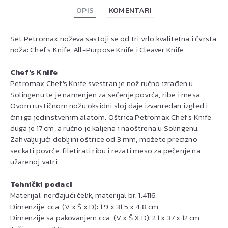
OPIS
KOMENTARI
Set Petromax noževa sastoji se od tri vrlo kvalitetna i čvrsta
noža: Chef's Knife, All-Purpose Knife i Cleaver Knife.
Chef's Knife
Petromax Chef's Knife svestran je nož ručno izrađen u
Solingenu te je namenjen za sečenje povrća, ribe i mesa.
Ovom rustičnom nožu oksidni sloj daje izvanredan izgled i
čini ga jedinstvenim alatom. Oštrica Petromax Chef's Knife
duga je 17 cm, a ručno je kaljena i naoštrena u Solingenu.
Zahvaljujući debljini oštrice od 3 mm, možete precizno
seckati povrće, filetirati ribu i rezati meso za pečenje na
užarenoj vatri.
Tehnički podaci
Materijal: nerđajući čelik, materijal br. 1.4116
Dimenzije, cca. (V x Š x D): 1,9 x 31,5 x 4,8 cm
Dimenzije sa pakovanjem cca. (V x Š X D): 2,1 x 37 x 12 cm