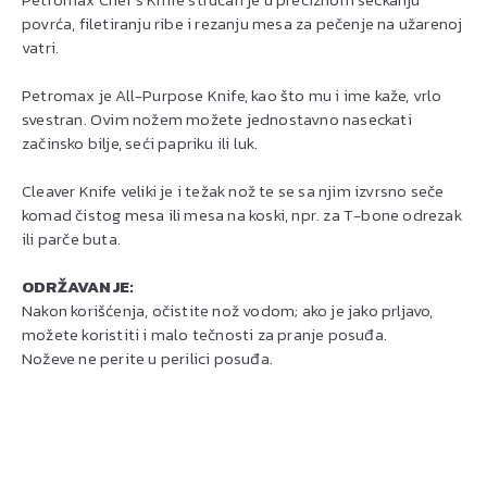
povrća, filetiranju ribe i rezanju mesa za pečenje na užarenoj
vatri.
Petromax je All-Purpose Knife, kao što mu i ime kaže, vrlo
svestran. Ovim nožem možete jednostavno naseckati
začinsko bilje, seći papriku ili luk.
Cleaver Knife veliki je i težak nož te se sa njim izvrsno seče
komad čistog mesa ili mesa na koski, npr. za T-bone odrezak
ili parče buta.
ODRŽAVANJE:
Nakon korišćenja, očistite nož vodom; ako je jako prljavo,
možete koristiti i malo tečnosti za pranje posuđa.
Noževe ne perite u perilici posuđa.