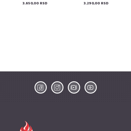
3.650,00 RSD
3.290,00 RSD
ELEKTRIČNA PEĆ ZA PIZZU 13" (90446) PREMIUM