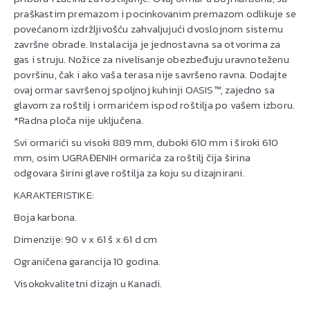
praškastim premazom i pocinkovanim premazom odlikuje se
povećanom izdržljivošću zahvaljujući dvoslojnom sistemu
završne obrade. Instalacija je jednostavna sa otvorima za
gas i struju. Nožice za nivelisanje obezbeđuju uravnoteženu
površinu, čak i ako vaša terasa nije savršeno ravna. Dodajte
ovaj ormar savršenoj spoljnoj kuhinji OASIS™, zajedno sa
glavom za roštilj i ormarićem ispod roštilja po vašem izboru.
*Radna ploča nije uključena.
Svi ormarići su visoki 889 mm, duboki 610 mm i široki 610
mm, osim UGRAĐENIH ormarića za roštilj čija širina
odgovara širini glave roštilja za koju su dizajnirani.
KARAKTERISTIKE:
Boja karbona.
Dimenzije: 90 v x 61 š x 61 d cm
Ograničena garancija 10 godina.
Visokokvalitetni dizajn u Kanadi.