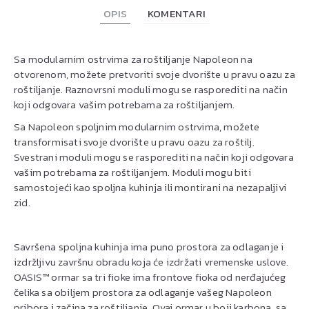
OPIS
KOMENTARI
Sa modularnim ostrvima za roštiljanje Napoleon na
otvorenom, možete pretvoriti svoje dvorište u pravu oazu za
roštiljanje. Raznovrsni moduli mogu se rasporediti na način
koji odgovara vašim potrebama za roštiljanjem.
Sa Napoleon spoljnim modularnim ostrvima, možete
transformisati svoje dvorište u pravu oazu za roštilj.
Svestrani moduli mogu se rasporediti na način koji odgovara
vašim potrebama za roštiljanjem. Moduli mogu biti
samostojeći kao spoljna kuhinja ili montirani na nezapaljivi
zid.
Savršena spoljna kuhinja ima puno prostora za odlaganje i
izdržljivu završnu obradu koja će izdržati vremenske uslove.
OASIS™ ormar sa tri fioke ima frontove fioka od nerđajućeg
čelika sa obiljem prostora za odlaganje vašeg Napoleon
pribora i začina za roštiljanje. Ovaj ormar u boji karbona, sa