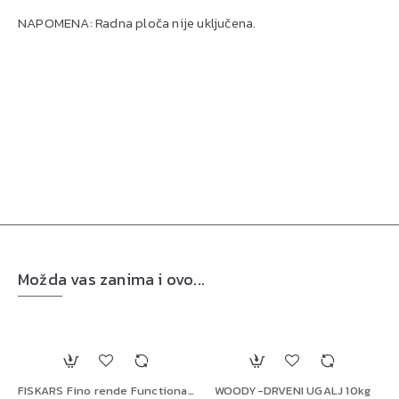
NAPOMENA: Radna ploča nije uključena.
Možda vas zanima i ovo...
FISKARS Fino rende FunctionalForm, 1014412
WOODY-DRVENI UGALJ 10kg