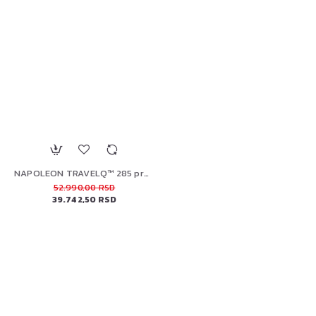
NAPOLEON TRAVELQ™ 285 prenosni plinski roštilj
52.990,00 RSD
39.742,50 RSD