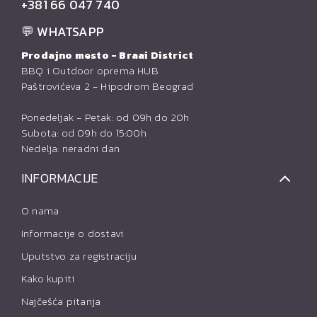
+381 66 047 740
💬 WHATSAPP
Prodajno mesto - Braai District
BBQ i Outdoor oprema HUB
Paštrovićeva 2 - Hipodrom Beograd
Ponedeljak - Petak: od 09h do 20h
Subota: od 09h do 15:00h
Nedelja: neradni dan
INFORMACIJE
O nama
Informacije o dostavi
Uputstvo za registraciju
Kako kupiti
Najčešća pitanja