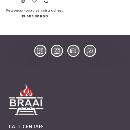
Petromax lonac za vatru od nerđajućeg čelika
13.606,30 RSD
CALL CENTAR: