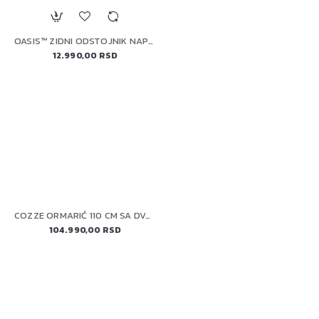
OASIS™ ZIDNI ODSTOJNIK NAPOLEON IM-WSF-CN
12.990,00 RSD
COZZE ORMARIĆ 110 CM SA DVOSTRUKIM VRATIMA (90216) ELEMENT
104.990,00 RSD