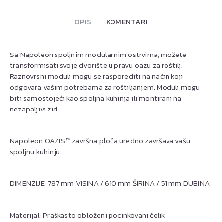
OPIS
KOMENTARI
Sa Napoleon spoljnim modularnim ostrvima, možete
transformisati svoje dvorište u pravu oazu za roštilj.
Raznovrsni moduli mogu se rasporediti na način koji
odgovara vašim potrebama za roštiljanjem. Moduli mogu
biti samostojeći kao spoljna kuhinja ili montirani na
nezapaljivi zid.
Napoleon OAZIS™ završna ploča uredno završava vašu
spoljnu kuhinju.
DIMENZIJE: 787 mm VISINA / 610 mm ŠIRINA / 51 mm DUBINA
Materijal: Praškasto obloženi pocinkovani čelik