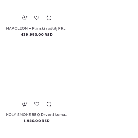
NAPOLEON - Plinski roštilj PRESTIGE P500VXRSIBPSS-SI WIFI - Wi-Fi i Bluetooth povezivanje koje omogućavaju potpunu kontrolu nad pečenjem.
439.990,00 RSD
HOLY SMOKE BBQ Drveni komadi za dimnjenje-hrast 3KG
1.980,00 RSD