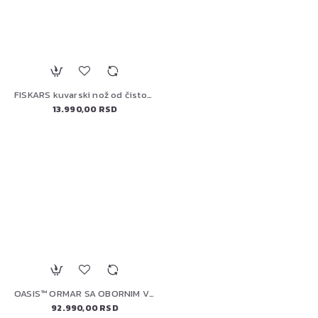
FISKARS kuvarski nož od čistog čelika, 20 cm (1062882)
13.990,00 RSD
OASIS™ ORMAR SA OBORNIM VRATIMA NAPOLEON IM-UDC-CN
92.990,00 RSD