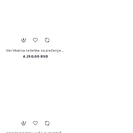
Vertikalna rešetka za pečenje živine Big Green Egg 117458
4.250,00 RSD