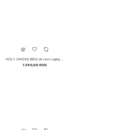
HOLY SMOKE BBQ drveni ugalj 5kg oak&apple/100% prirodan
1.590,00 RSD