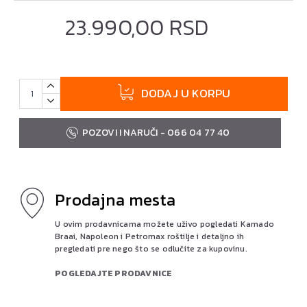
23.990,00 RSD
DODAJ U KORPU
POZOVI I NARUČI - 066 04 77 40
Prodajna mesta
U ovim prodavnicama možete uživo pogledati Kamado
Braai, Napoleon i Petromax roštilje i detaljno ih
pregledati pre nego što se odlučite za kupovinu.
POGLEDAJTE PRODAVNICE