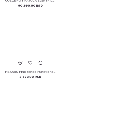
COZZE ROTIRAJUĆA ELEKTRIČNA PEĆ ZA PIZZU 13" (90446) PREMIUM
90.690,00 RSD
FISKARS Fino rende FunctionalForm, 1014412
3.650,00 RSD