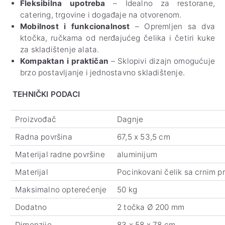
Fleksibilna upotreba
– Idealno za restorane,
catering, trgovine i događaje na otvorenom.
Mobilnost i funkcionalnost
– Opremljen sa dva
ktočka, ručkama od nerđajućeg čelika i četiri kuke
za skladištenje alata.
Kompaktan i praktičan
– Sklopivi dizajn omogućuje
brzo postavljanje i jednostavno skladištenje.
TEHNIČKI PODACI
Proizvođač
Dagnje
Radna površina
67,5 x 53,5 cm
Materijal radne površine
aluminijum
Materijal
Pocinkovani čelik sa crnim 
Maksimalno opterećenje
50 kg
Dodatno
2 točka Ø 200 mm
Dimenzije
83 x 58 x 78 cm