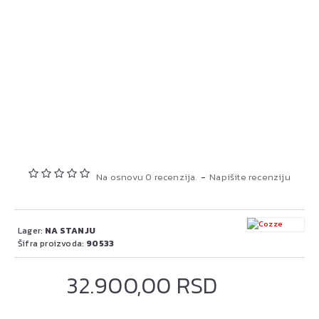
Na osnovu 0 recenzija.
-
Napišite recenziju
Lager:
NA STANJU
Šifra proizvoda:
90533
32.900,00 RSD