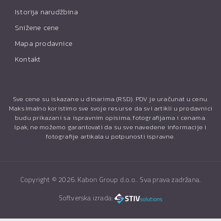
Istorija narudžbina
Snižene cene
Mapa prodavnice
Kontakt
Sve cene su iskazane u dinarima (RSD). PDV je uračunat u cenu.
Maksimalno koristimo sve svoje resurse da svi artikli u prodavnici
budu prikazani sa ispravnim opisima, fotografijama i cenama.
Ipak, ne možemo garantovati da su sve navedene informacije i
fotografije artikala u potpunosti ispravne.
Copyright ©
2026. Kabon Group d.o.o.. Sva prava zadržana.
Softverska izrada: