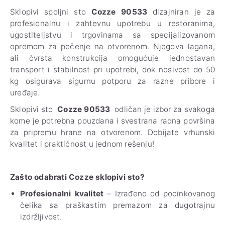
Sklopivi spoljni sto
Cozze 90533
dizajniran je za
profesionalnu i zahtevnu upotrebu u restoranima,
ugostiteljstvu i trgovinama sa specijalizovanom
opremom za pečenje na otvorenom. Njegova lagana,
ali čvrsta konstrukcija omogućuje jednostavan
transport i stabilnost pri upotrebi, dok nosivost do 50
kg osigurava sigurnu potporu za razne pribore i
uređaje.
Sklopivi sto
Cozze 90533
odličan je izbor za svakoga
kome je potrebna pouzdana i svestrana radna površina
za pripremu hrane na otvorenom. Dobijate vrhunski
kvalitet i praktičnost u jednom rešenju!
Zašto odabrati Cozze sklopivi sto?
Profesionalni kvalitet
– Izrađeno od pocinkovanog
čelika sa praškastim premazom za dugotrajnu
izdržljivost.