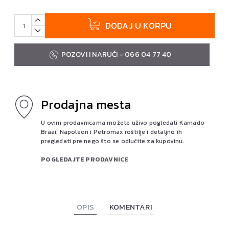
DODAJ U KORPU
POZOVI I NARUČI - 066 04 77 40
Prodajna mesta
U ovim prodavnicama možete uživo pogledati Kamado
Braai, Napoleon i Petromax roštilje i detaljno ih
pregledati pre nego što se odlučite za kupovinu.
POGLEDAJTE PRODAVNICE
OPIS
KOMENTARI