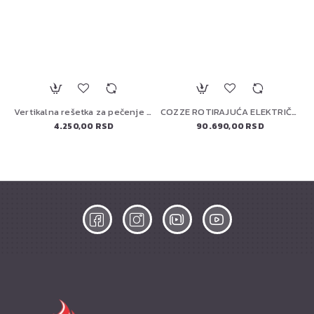
Vertikalna rešetka za pečenje živine Big Green Egg 117458
COZZE ROTIRAJUĆA ELEKTRIČNA PEĆ ZA PIZZU 13" (90446) PREMIUM
4.250,00 RSD
90.690,00 RSD