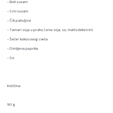
- Beli susam
- Crni susam
- Čili pahuljice
- Tamari soja u prahu (zrna soje, so, maltodekstrin)
- Šećer kokosovog cveta
- Dimljena paprika
- So
Količina:
90 g