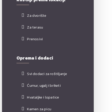
Za dvorište
Za terasu
Prenosivi
Oprema i dodaci
Svi dodaci za roštiljanje
Ćumur, ugalj i briketi
Hvataljke i lopatice
Kamen za picu