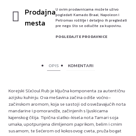
Prodajna
U ovim prodavnicama možete uživo
pogledati Kamado Braai, Napoleon i
mesta
Petromax roštilje i detaljno ih pregledati
pre nego što se odlučite za kupovinu.
POGLEDAJTE PRODAVNICE
OPIS
KOMENTARI
Korejski S(e)oul Rub je ključna komponenta za autentičnu
azijsku kuhinju. Ova mešavina začina odiše voćno-
začinskom aromom, koja se sastoji od osvežavajućih nota
mandarine i pomorandže, začinjenih s ljuskicama
kajenskog čilija. Tipična slatko-kisela nota Tamari soja
umaka, upotpunjena dimljenom paprikom, belim i crnim
susamom, te šećerom od kokosovog cveta, pruža bogat