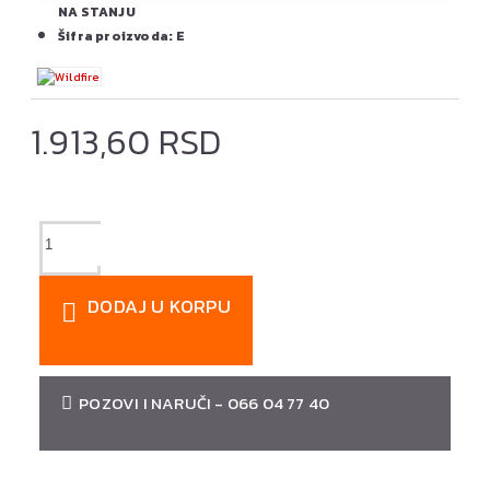
NA STANJU
Šifra proizvoda:
E
1.913,60 RSD
DODAJ U KORPU
POZOVI I NARUČI - 066 04 77 40