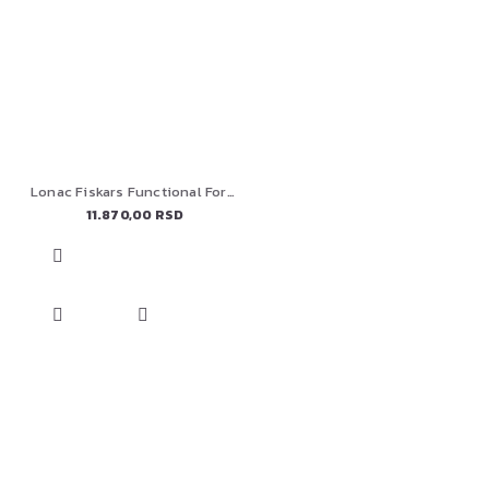
Lonac Fiskars Functional Form, 1072317, 5,0 l
11.870,00 RSD