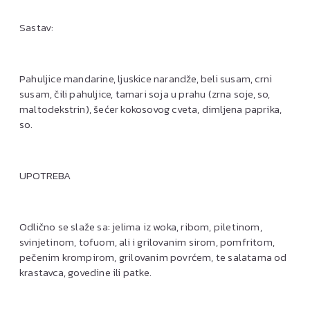
Sastav:
Pahuljice mandarine, ljuskice narandže, beli susam, crni
susam, čili pahuljice, tamari soja u prahu (zrna soje, so,
maltodekstrin), šećer kokosovog cveta, dimljena paprika,
so.
UPOTREBA
Odlično se slaže sa: jelima iz woka, ribom, piletinom,
svinjetinom, tofuom, ali i grilovanim sirom, pomfritom,
pečenim krompirom, grilovanim povrćem, te salatama od
krastavca, govedine ili patke.