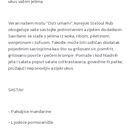
ukus vašim jelima.
Veran našem motu "čisti umami", korejski S(e)oul Rub
obogaćuje vaše sastojke jedinstvenim azijskim dodatkom.
Savršeno se slaže s jelima iz woka, ribom, piletinom,
svinjetinom i tofuom. Takođe, može biti odličan dodatak
pojedinim sastojcima kao što su grilovani sir, pomfrit,
grilovano povrće i pečeni krompir. Pomaže i kod hladnih
jela i salata poput salate od krastavaca, govedine ili patke,
pružajući neponovljiv azijski ukus.
SASTAV:
- Pahuljice mandarine
- Ljuskice pomorandže