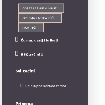
COZZE LETNJE KUHINJE
OPREMA ZA PICA PEĆI
PICA PEĆI
Ćumur, ugalj i briketi
BBQ začini
Svi začini
Celokupna ponuda začina
Primena