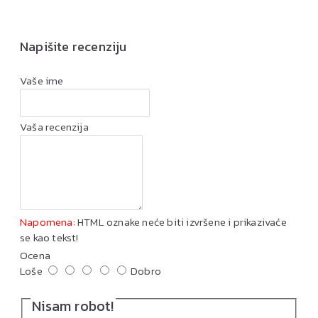
Napišite recenziju
Vaše ime
Vaša recenzija
Napomena:
HTML oznake neće biti izvršene i prikazivaće
se kao tekst!
Ocena
Loše
Dobro
Nisam robot!