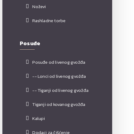
Noževi
Rashladne torbe
Posuđe
Posuđe od livenog gvožđa
-- Lonci od livenog gvožđa
-- Tiganji od livenog gvožđa
Tiganji od kovanog gvožđa
Kalupi
Dodaci za čišćenje