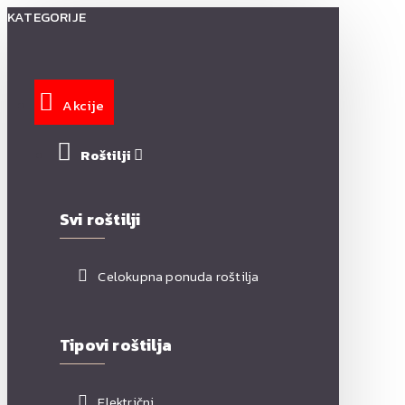
KATEGORIJE
Akcije
Roštilji
Svi roštilji
Celokupna ponuda roštilja
Tipovi roštilja
Električni