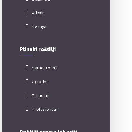
Plinski
Na ugalj
Plinski roštilji
Samostojeći
Ugradni
Prenosni
Profesionalni
Roštilji prema lokaciji