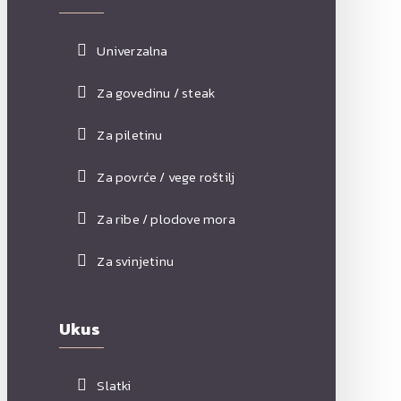
Univerzalna
Za govedinu / steak
Za piletinu
Za povrće / vege roštilj
Za ribe / plodove mora
Za svinjetinu
Ukus
Slatki