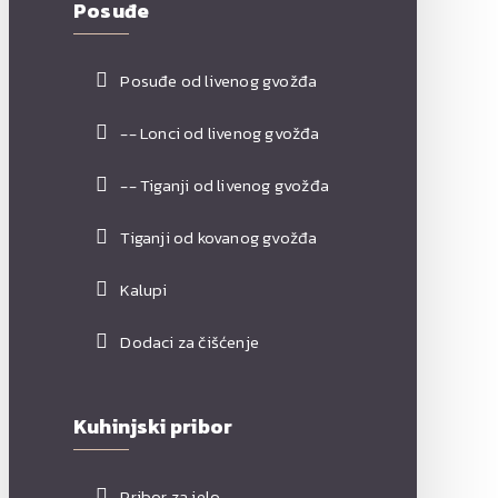
Posuđe
Posuđe od livenog gvožđa
-- Lonci od livenog gvožđa
-- Tiganji od livenog gvožđa
Tiganji od kovanog gvožđa
Kalupi
Dodaci za čišćenje
Kuhinjski pribor
Pribor za jelo