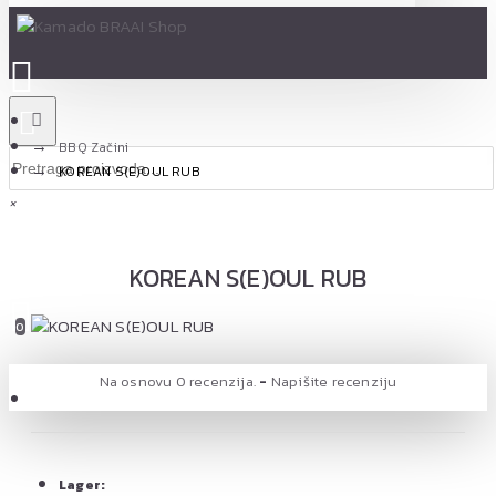
BBQ Začini
KOREAN S(E)OUL RUB
×
KOREAN S(E)OUL RUB
0 proizvod(a) - 0,00 RSD
0
Na osnovu 0 recenzija.
-
Napišite recenziju
Vaša korpa je još uvek prazna!
Lager: