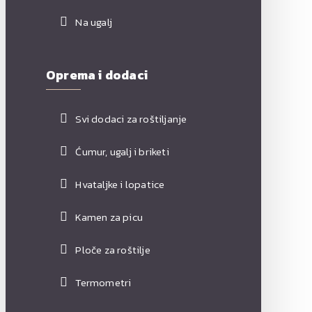
Na ugalj
Oprema i dodaci
Svi dodaci za roštiljanje
Ćumur, ugalj i briketi
Hvataljke i lopatice
Kamen za picu
Ploče za roštilje
Termometri