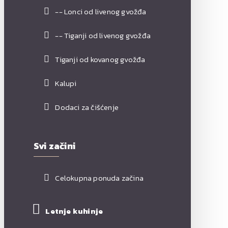
-- Lonci od livenog gvožđa
-- Tiganji od livenog gvožđa
Tiganji od kovanog gvožđa
Kalupi
Dodaci za čišćenje
Svi začini
Celokupna ponuda začina
Letnje kuhinje