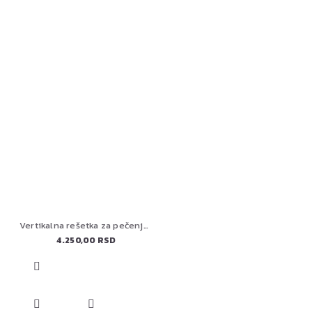
Vertikalna rešetka za pečenje živine Big Green Egg 117458
4.250,00 RSD