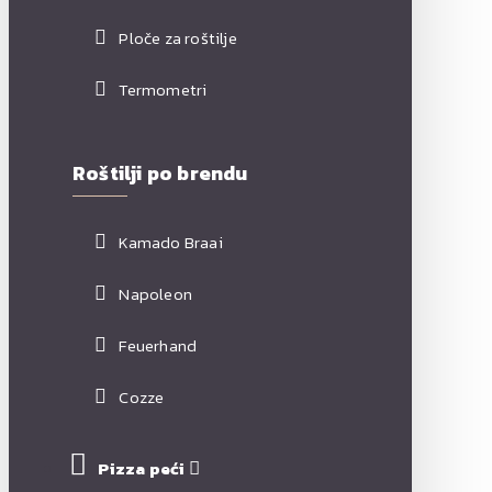
Ploče za roštilje
Termometri
Roštilji po brendu
Kamado Braai
Napoleon
Feuerhand
Cozze
Pizza peći