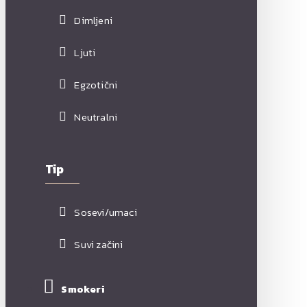
Dimljeni
Ljuti
Egzotični
Neutralni
Tip
Sosevi/umaci
Suvi začini
Smokeri