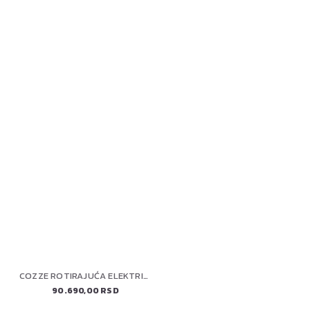
COZZE ROTIRAJUĆA ELEKTRIČNA PEĆ ZA PIZZU 13" (90446) PREMIUM
90.690,00 RSD