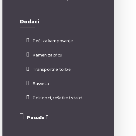
Dodaci
Peći za kampovanje
Kamen za picu
Transportne torbe
Rasveta
Poklopci, rešetke i stalci
Posuđe