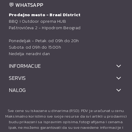
💬 WHATSAPP
Prodajno mesto - Braai District
BBQ i Outdoor oprema HUB
Paštrovićeva 2 - Hipodrom Beograd
Ponedeljak - Petak: od 09h do 20h
Subota: od 09h do 15:00h
Nedelja: neradni dan
INFORMACIJE
SERVIS
NALOG
Sve cene su iskazane u dinarima (RSD). PDV je uračunat u cenu.
Maksimalno koristimo sve svoje resurse da svi artikli u prodavnici
budu prikazani sa ispravnim opisima, fotografijama i cenama.
Ipak, ne možemo garantovati da su sve navedene informacije i