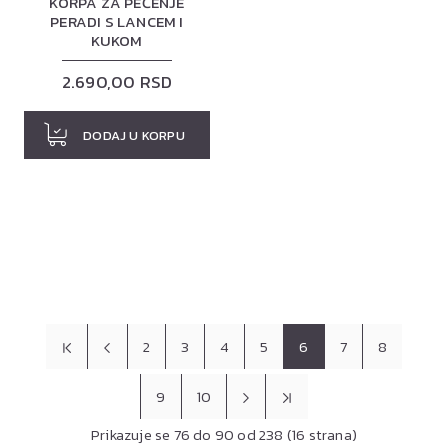
KORPA ZA PEČENJE
PERADI S LANCEM I
KUKOM
2.690,00 RSD
DODAJ U KORPU
2
3
4
5
6
7
8
9
10
Prikazuje se 76 do 90 od 238 (16 strana)