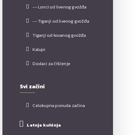
-- Lonci od livenog gvožđa
-- Tiganji od livenog gvožđa
Tiganji od kovanog gvožđa
Kalupi
Dodaci za čišćenje
Svi začini
Celokupna ponuda začina
Letnje kuhinje