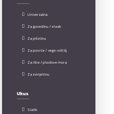
Univerzalna
Za govedinu / steak
Za piletinu
Za povrće / vege roštilj
Za ribe / plodove mora
Za svinjetinu
Ukus
Slatki