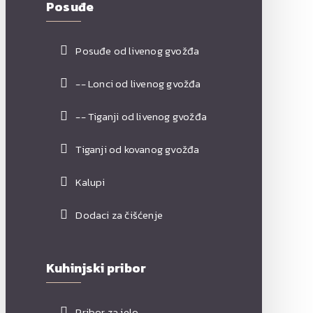
Posuđe
Posuđe od livenog gvožđa
-- Lonci od livenog gvožđa
-- Tiganji od livenog gvožđa
Tiganji od kovanog gvožđa
Kalupi
Dodaci za čišćenje
Kuhinjski pribor
Pribor za jelo