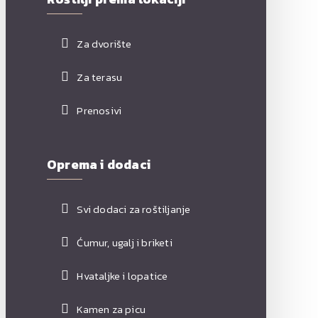
Za dvorište
Za terasu
Prenosivi
Oprema i dodaci
Svi dodaci za roštiljanje
Ćumur, ugalj i briketi
Hvataljke i lopatice
Kamen za picu