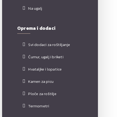
Na ugalj
Oprema i dodaci
Svi dodaci za roštiljanje
Ćumur, ugalj i briketi
Hvataljke i lopatice
Kamen za picu
Ploče za roštilje
Termometri