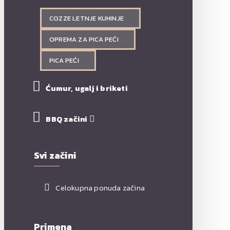
COZZE LETNJE KUHINJE
OPREMA ZA PICA PEĆI
PICA PEĆI
Ćumur, ugalj i briketi
BBQ začini
Svi začini
Celokupna ponuda začina
Primena