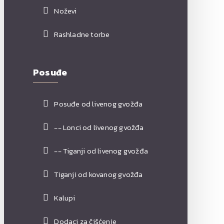
Noževi
Rashladne torbe
Posuđe
Posuđe od livenog gvožđa
-- Lonci od livenog gvožđa
-- Tiganji od livenog gvožđa
Tiganji od kovanog gvožđa
Kalupi
Dodaci za čišćenje