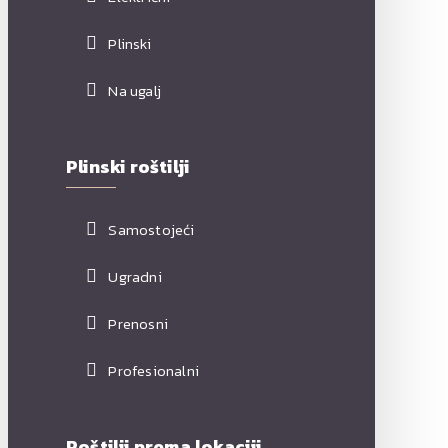
Plinski
Na ugalj
Plinski roštilji
Samostojeći
Ugradni
Prenosni
Profesionalni
Roštilji prema lokaciji