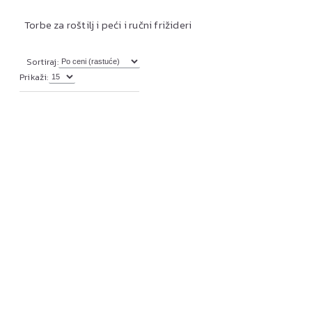
Torbe za roštilj i peći i ručni frižideri
Sortiraj:
Prikaži: