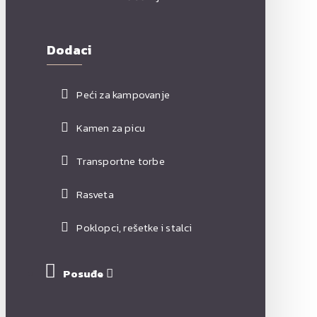
Dodaci
Peći za kampovanje
Kamen za picu
Transportne torbe
Rasveta
Poklopci, rešetke i stalci
Posuđe