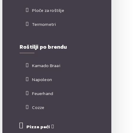
Ploče za roštilje
Termometri
Roštilji po brendu
Kamado Braai
Napoleon
Feuerhand
Cozze
Pizza peći