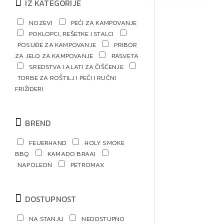
IZ KATEGORIJE
NOZEVI
PEĆI ZA KAMPOVANJE
POKLOPCI, REŠETKE I STALCI
POSUĐE ZA KAMPOVANJE
PRIBOR
ZA JELO ZA KAMPOVANJE
RASVETA
SREDSTVA I ALATI ZA ČIŠĆENJE
TORBE ZA ROŠTILJ I PEĆI I RUČNI
FRIŽIDERI
BREND
FEUERHAND
HOLY SMOKE
BBQ
KAMADO BRAAI
NAPOLEON
PETROMAX
DOSTUPNOST
NA STANJU
NEDOSTUPNO