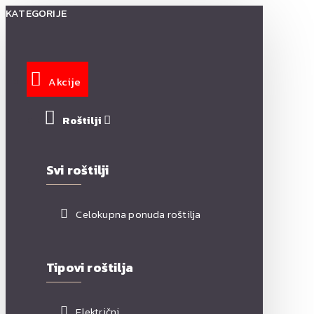
KATEGORIJE
Akcije
Roštilji
Svi roštilji
Celokupna ponuda roštilja
Tipovi roštilja
Električni