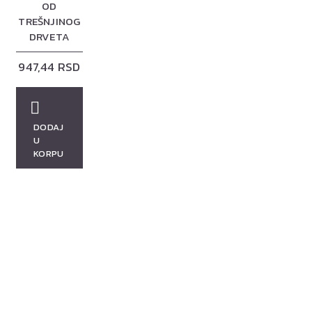
OD
TREŠNJINOG
DRVETA
947,44 RSD
DODAJ
U
KORPU