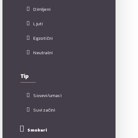
Dimljeni
Ljuti
Egzotični
Neutralni
Tip
Sosevi/umaci
Suvi začini
Smokeri